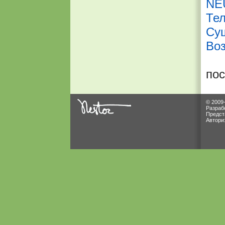
NE
Те
Су
Во
по
© 2009
Разраб
Предст
Автори