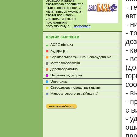
редакция журнала
«Автобаза» сообщают о
- т
старте нового проекта:
начат выпуск журнала
авт
«АвтоБаза Плюс»,
узкотематического
- н
приложения к
популярному в ...
подробнее
- т
другие выставки
доз
AGROinfobaza
- к
Будпрагрэс
- в
Строительная техника и оборудование
Металлообработка
(до
Деревообработка
гор
Пищевая индустрия
Электрика
соо
Cпецодежда и средства защиты
- в
Мировая энергетика (Украина)
- п
личный кабинет
с 
- у
оши
про