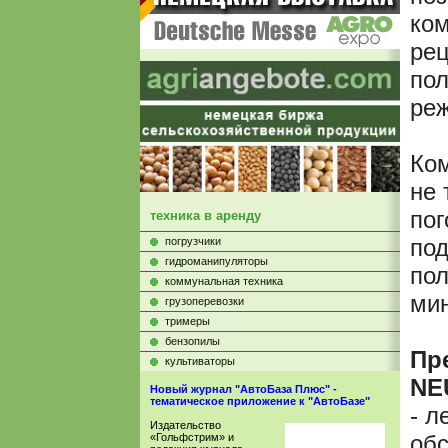
ко
рец
пол
ре
Ко
не 
пог
техника в аренду
под
погрузчики
гидроманипуляторы
по
коммунальная техника
мин
грузоперевозки
тримеры
бензопилы
Пр
культиваторы
NE
Новый журнал "АвтоБаза Плюс" -
тематическое приложение к "АвтоБазе"
- л
Издательство
об
«Гольфстрим» и