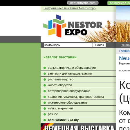
nestor
media
.com
nestor
expo
.c
Виртуальные выставки Nestorexpo
главн
Главна
каталог выставки
Neu
Герман
сельхозтехника и оборудование
произв
запчасти для сельхозтехники
растениеводство
К
животноводство
ветеринарное оборудование
(
хранение, упаковка, транспортировка
инженерное оборудование
наука, маркетинг
Ко
разное
от
сельхозтехника б/у
поз