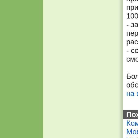
при
10
- з
пер
рас
- с
смо
Бо
об
на 
По
Ко
Моб