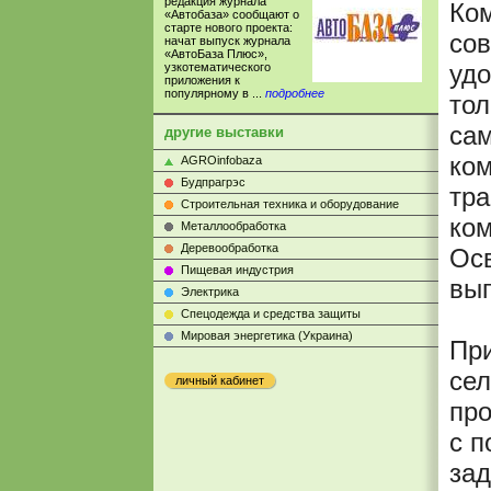
редакция журнала
Ко
«Автобаза» сообщают о
старте нового проекта:
сов
начат выпуск журнала
«АвтоБаза Плюс»,
уд
узкотематического
приложения к
популярному в ...
подробнее
тол
сам
другие выставки
ком
AGROinfobaza
Будпрагрэс
тра
Строительная техника и оборудование
ком
Металлообработка
Деревообработка
Осв
Пищевая индустрия
вып
Электрика
Cпецодежда и средства защиты
Мировая энергетика (Украина)
Пр
сел
личный кабинет
про
с п
зад