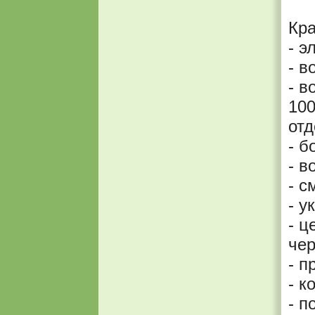
Кра
- э
- в
- в
100
отд
- б
- в
- с
- у
- ц
чер
- п
- к
- п