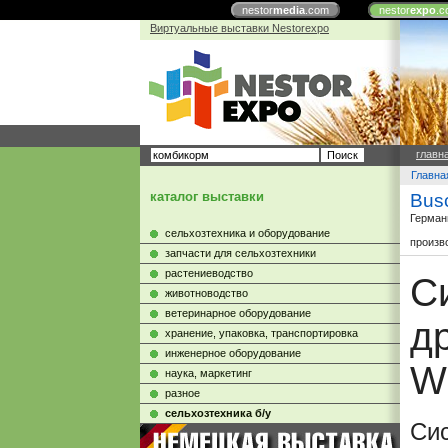
nestor
media
.com
nestor
expo
.c
Виртуальные выставки Nestorexpo
главн
Главна
каталог выставки
Bus
Герман
сельхозтехника и оборудование
произв
запчасти для сельхозтехники
растениеводство
С
животноводство
ветеринарное оборудование
д
хранение, упаковка, транспортировка
инженерное оборудование
W
наука, маркетинг
разное
сельхозтехника б/у
Си