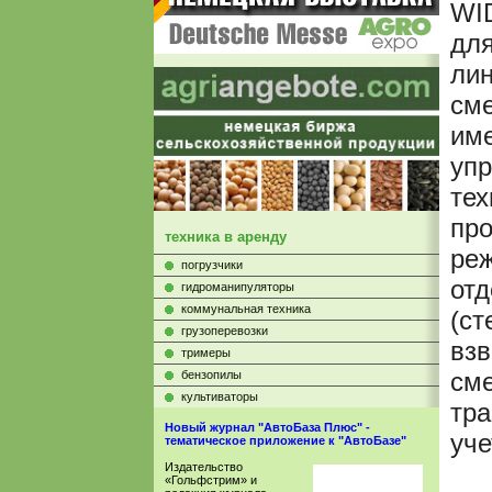
WI
для
лин
сме
име
уп
тех
про
техника в аренду
ре
погрузчики
отд
гидроманипуляторы
коммунальная техника
(ст
грузоперевозки
взв
тримеры
см
бензопилы
культиваторы
тра
Новый журнал "АвтоБаза Плюс" -
уче
тематическое приложение к "АвтоБазе"
Издательство
«Гольфстрим» и