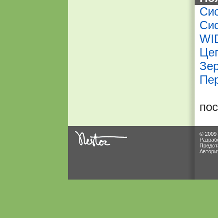
Си
Си
WI
Це
Зер
Пе
по
© 2009
Разраб
Предст
Автори