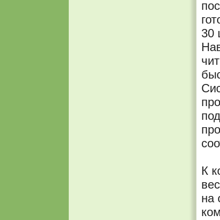
пос
гот
30 
Нав
чи
быс
Сис
про
по
про
соо
К 
вес
на 
ком