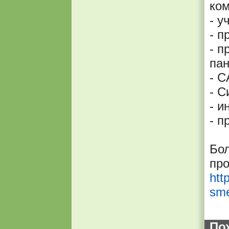
ком
- у
- п
- п
пан
- C
- С
- и
- п
Бо
пр
htt
sme
По