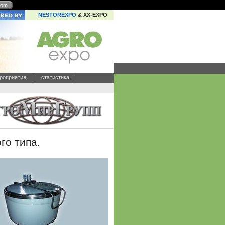
com
NESTOREXPO
& XX-EXPO
роприятия
статистика
го типа.