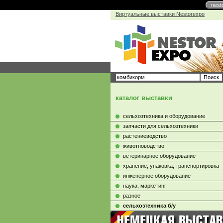
nest
Виртуальные выставки Nestorexpo
каталог выставки
сельхозтехника и оборудование
запчасти для сельхозтехники
растениеводство
животноводство
ветеринарное оборудование
хранение, упаковка, транспортировка
инженерное оборудование
наука, маркетинг
разное
сельхозтехника б/у