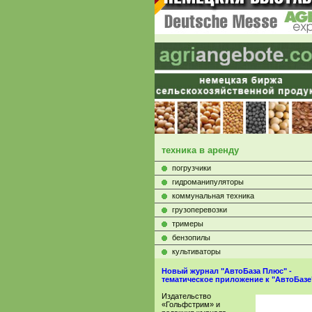
техника в аренду
погрузчики
гидроманипуляторы
коммунальная техника
грузоперевозки
тримеры
бензопилы
культиваторы
Новый журнал "АвтоБаза Плюс" -
тематическое приложение к "АвтоБазе
Издательство
«Гольфстрим» и