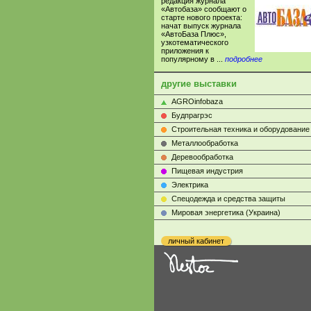
редакция журнала
«Автобаза» сообщают о
старте нового проекта:
начат выпуск журнала
«АвтоБаза Плюс»,
узкотематического
приложения к
популярному в ...
подробнее
другие выставки
AGROinfobaza
Будпрагрэс
Строительная техника и оборудование
Металлообработка
Деревообработка
Пищевая индустрия
Электрика
Cпецодежда и средства защиты
Мировая энергетика (Украина)
личный кабинет