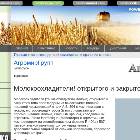
or
media
.com
nestor
expo
.com
nestor
market
.com
nestor
club
.
главная
о выставке
новости
тендеры
участники
ме
Главная
>
животноводство
>
охлаждение и хранение молока
АгромирГрупп
Беларусь
торговля
Молокоохладители! открытого и закрыто
Молокоохладители (танки-охладители молока) открытого и
закрытого типа произведены из высококачественной
пищевой нержавеющей стали AISI 304 в комплектации с
люком, мотором-редуктором Sirem с лопастью для
перемешивания молока, сливным краном, холодильным
агрегатом L’unite Hermetique (Maneurope) с герметичным
компрессором на озонобезопасном фреоне R-404a / 507,
измерительной линейкой, щитом управления с
дополнительной защитой от скачков напряжения, перекосов
и пропадания фаз.