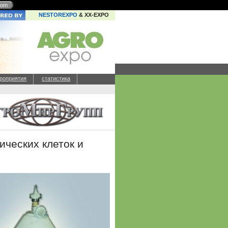
com
NESTOREXPO
& XX-EXPO
роприятия
статистика
ических клеток и