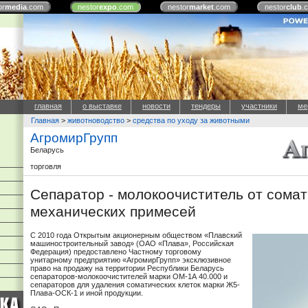
or
media
.com
nestor
expo
.com
nestor
market
.com
nestor
club
.
главная
о выставке
новости
тендеры
участники
ме
Главная
>
животноводство
>
средства по уходу за животными
АгромирГрупп
Беларусь
торговля
Сепаратор - молокоочиститель от сомат
механических примесей
С 2010 года Открытым акционерным обществом «Плавский
машиностроительный завод» (ОАО «Плава», Российская
Федерация) предоставлено Частному торговому
унитарному предприятию «АгромирГрупп» эксклюзивное
право на продажу на территории Республики Беларусь
сепараторов-молокоочистителей марки ОМ-1А 40.000 и
сепараторов для удаления соматических клеток марки Ж5-
Плава-ОСК-1 и иной продукции.