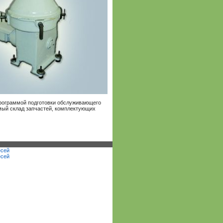
Программой подготовки обслуживающего
емый склад запчастей, комплектующих
есей
есей