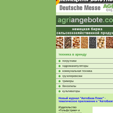
техника в аренду
погрузчики
гидроманипуляторы
коммунальная техника
грузоперевозки
тримеры
бензопилы
культиваторы
Новый журнал "АвтоБаза Плюс" -
тематическое приложение к "АвтоБазе
Издательство
«Гольфстрим» и