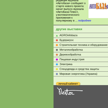
редакция журнала
«Автобаза» сообщают о
старте нового проекта:
начат выпуск журнала
«АвтоБаза Плюс»,
узкотематического
приложения к
популярному в ...
подробнее
другие выставки
AGROinfobaza
Будпрагрэс
Строительная техника и оборудование
Металлообработка
Деревообработка
Пищевая индустрия
Электрика
Cпецодежда и средства защиты
Мировая энергетика (Украина)
личный кабинет