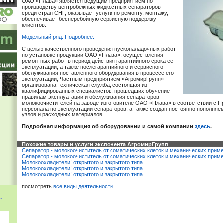
ОАО «Плава» является ведущим предприятием по
производству центробежных жидкостных сепараторов
среди стран СНГ, оказывает услуги по ремонту, монтажу,
обеспечивает бесперебойную сервисную поддержку
клиентов.
Модельный ряд. Подробнее.
С целью качественного проведения пусконаладочных работ
по установке продукции ОАО «Плава», осуществления
ремонтных работ в период действия гарантийного срока её
эксплуатации, а также послегарантийного и сервисного
обслуживания поставленного оборудования в процессе его
эксплуатации, Частным предприятием «АгромирГрупп»
организована техническая служба, состоящая из
квалифицированных специалистов, прошедших обучение
правилам эксплуатации и обслуживания сепараторов-
молокоочистителей на заводе-изготовителе ОАО «Плава» в соответствии с 
персонала по эксплуатации сепараторов, а также создан постоянно пополня
узлов и расходных материалов.
Подробная информация об оборудовании и самой компании
здесь
.
Похожие товары и услуги экспонента АгромирГрупп
Сепаратор - молокоочиститель от соматических клеток и механических прим
Сепаратор - молокоочиститель от соматических клеток и механических прим
Молокоохладители! открытого и закрытого типа.
Молокоохладители! открытого и закрытого типа.
Молокоохладители! открытого и закрытого типа.
посмотреть
все виды деятельности
"