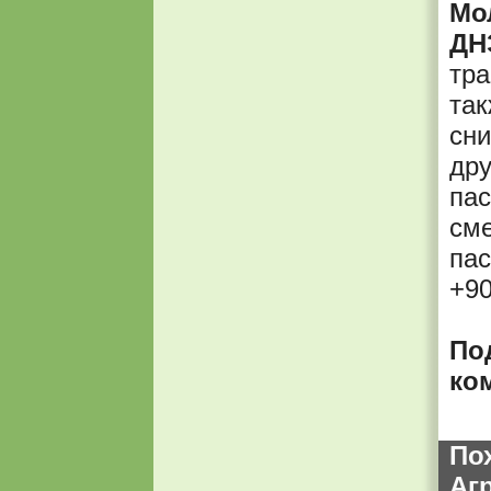
Мо
ДН
тра
так
сни
дру
пас
сме
пас
+9
По
ко
По
Аг