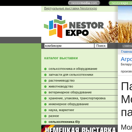
nestor
media
.com
nestor
expo
.c
Виртуальные выставки Nestorexpo
главн
Главна
каталог выставки
Агр
Белару
сельхозтехника и оборудование
произв
запчасти для сельхозтехники
растениеводство
П
животноводство
ветеринарное оборудование
М
хранение, упаковка, транспортировка
инженерное оборудование
п
наука, маркетинг
разное
сельхозтехника б/у
Мол