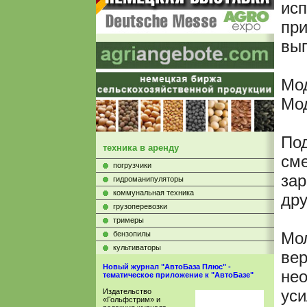
исп
при
вып
Мод
Мо
Под
техника в аренду
сме
погрузчики
зар
гидроманипуляторы
коммунальная техника
дру
грузоперевозки
тримеры
Мол
бензопилы
культиваторы
вер
Новый журнал "АвтоБаза Плюс" -
нео
тематическое приложение к "АвтоБазе"
уси
Издательство
«Гольфстрим» и