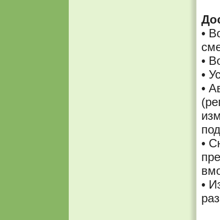
До
• В
сме
• В
• У
• А
(ре
изм
под
• С
пре
вмо
• И
ра