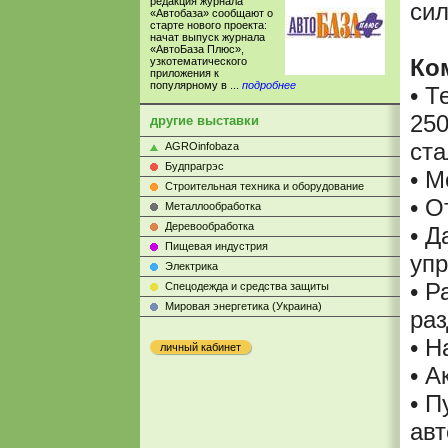
редакция журнала
сил
«Автобаза» сообщают о
старте нового проекта:
начат выпуск журнала
«АвтоБаза Плюс»,
Ко
узкотематического
приложения к
популярному в ...
подробнее
• Т
25
другие выставки
ста
AGROinfobaza
Будпрагрэс
• 
Строительная техника и оборудование
• О
Металлообработка
Деревообработка
• Д
Пищевая индустрия
упр
Электрика
• Р
Cпецодежда и средства защиты
Мировая энергетика (Украина)
раз
• Н
личный кабинет
• А
• П
ав