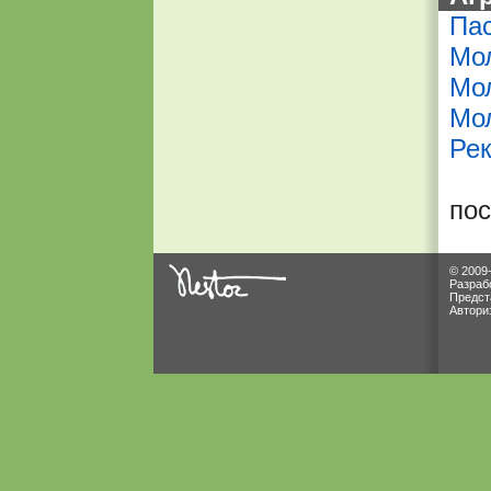
Пас
Мол
Мол
Мол
Рек
по
© 2009
Разраб
Предст
Автори