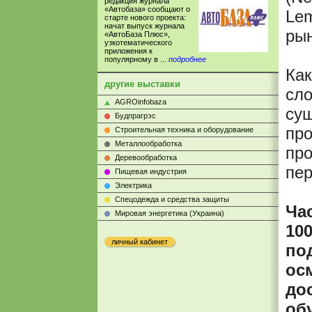
редакция журнала
«Автобаза» сообщают о
Lem
старте нового проекта:
начат выпуск журнала
рын
«АвтоБаза Плюс»,
узкотематического
приложения к
популярному в ...
подробнее
Как
другие выставки
сло
AGROinfobaza
сущ
Будпрагрэс
про
Строительная техника и оборудование
Металлообработка
про
Деревообработка
пер
Пищевая индустрия
Электрика
Cпецодежда и средства защиты
Ча
Мировая энергетика (Украина)
10
личный кабинет
по
ос
до
об