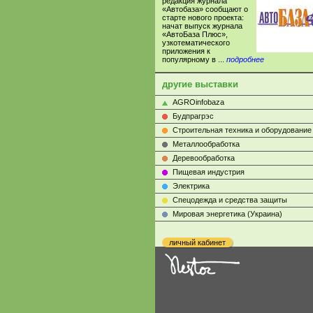
редакция журнала
«Автобаза» сообщают о
старте нового проекта:
начат выпуск журнала
«АвтоБаза Плюс»,
узкотематического
приложения к
популярному в ...
подробнее
другие выставки
AGROinfobaza
Будпрагрэс
Строительная техника и оборудование
Металлообработка
Деревообработка
Пищевая индустрия
Электрика
Cпецодежда и средства защиты
Мировая энергетика (Украина)
личный кабинет