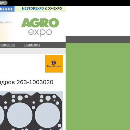
com
NESTOREXPO
& XX-EXPO
роприятия
статистика
ндров 263-1003020