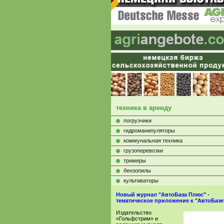
техника в аренду
погрузчики
гидроманипуляторы
коммунальная техника
грузоперевозки
тримеры
бензопилы
культиваторы
Новый журнал "АвтоБаза Плюс" -
тематическое приложение к "АвтоБазе
Издательство
«Гольфстрим» и