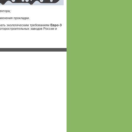
ектора;
менения прокладки.
вать экологическим требованиям
Евро-3
моторостроительных заводов России и