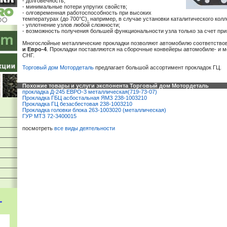
- долговечность;
- минимальные потери упругих свойств;
- олговременная работоспособность при высоких
температурах (до 700°С), например, в случае установки каталитического колл
- уплотнение узлов любой сложности;
- возможность получения большей функциональности узла только за счет при
Многослойные металлические прокладки позволяют автомобилю соответство
и Евро-4
. Прокладки поставляются на сборочные конвейеры автомобиле- и 
СНГ.
Торговый дом Мотордеталь
предлагает большой ассортимент прокладок ГЦ.
Похожие товары и услуги экспонента Торговый дом Мотордеталь
прокладка Д-245 ЕВРО-3 металлическая(719-73-07)
Прокладка ГБЦ асбостальная ЯМЗ 238-1003210
Прокладка ГЦ безасбестовая 238-1003210
Прокладка головки блока 263-1003020 (металлическая)
ГУР МТЗ 72-3400015
посмотреть
все виды деятельности
"