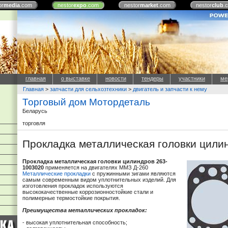
or
media
.com
nestor
expo
.com
nestor
market
.com
nestor
club
.
главная
о выставке
новости
тендеры
участники
ме
Главная
>
запчасти для сельхозтехники
>
двигатель и запчасти к нему
Торговый дом Мотордеталь
Беларусь
торговля
Прокладка металлическая головки цили
Прокладка металлическая головки цилиндров 263-
1003020
применяется на двигателях ММЗ Д-260
Металлические прокладки
с пружинными зигами являются
самым современным видом уплотнительных изделий. Для
изготовления прокладок используются
высококачественные коррозионностойкие стали и
полимерные термостойкие покрытия.
Преимущества металлических прокладок:
- высокая уплотнительная способность;