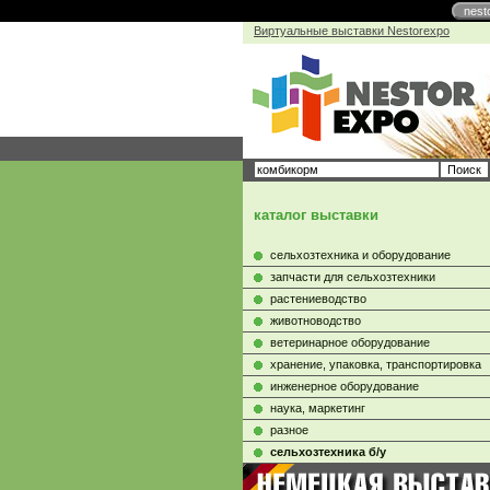
nest
Виртуальные выставки Nestorexpo
каталог выставки
сельхозтехника и оборудование
запчасти для сельхозтехники
растениеводство
животноводство
ветеринарное оборудование
хранение, упаковка, транспортировка
инженерное оборудование
наука, маркетинг
разное
сельхозтехника б/у