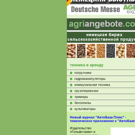
техника в аренду
погрузчики
гидроманипуляторы
коммунальная техника
грузоперевозки
тримеры
бензопилы
культиваторы
Новый журнал "АвтоБаза Плюс" -
тематическое приложение к "АвтоБазе
Издательство
«Гольфстрим» и