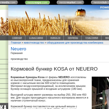
or
media
.com
nestor
expo
.com
nestor
market
.com
nestor
club
.
главная
о выставке
новости
тендеры
участники
ме
Главная
>
животноводство
>
оборудование для производства комбикорма
Neuero
Германия
производство
Кормовой бункер KOSA от NEUERO
Кормовые бункеры Kosa
от фирмы
NEUERO
изготовлены
из высокопрочной ткани, предназначены для хранения
кормов с насыпным весом 600 кг/м3 в помещениях.
Материал воздухонепроницаемый, за исключением крышки.
Бункер оснащен крышкой и входным штуцером (180 мм).
Выходной штуцер имеет размеры на выбор 250, 350 или 450
мм. Для трудно проходящего насыпного материала имеется в
наличии ступенчатый конус.
Кормовой бункер поставляется как цельный мешок с