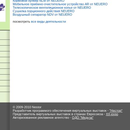
Кормовой бункер NLM от NEUERO
Мобильное приёмно-очистительное устройство AR от NEUERO
Телескопическое вентиляционное копье от NEUERO
Сушилка порционного действия NEUERO
Воздушный сепаратор NDV от NEUERO
посмотреть
все виды деятельности
© 2009-2010 Nestor
Разработчик программого обеспечения виртуальных выставок -
"Нестор"
Представитель виртуальных выставок в странах Евросоюза -
XX-expo
Авторизованное рекламное агентство -
ОДО "Медуза"