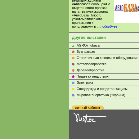
редакция журнала
«Автобаза» сообщают о
старте нового проекта:
начат выпуск журнала
«АвтоБаза Плюс»,
узкотематического
приложения к
популярному в ...
подробнее
другие выставки
AGROinfobaza
Будпрагрэс
Строительная техника и оборудование
Металлообработка
Деревообработка
Пищевая индустрия
Электрика
Cпецодежда и средства защиты
Мировая энергетика (Украина)
личный кабинет