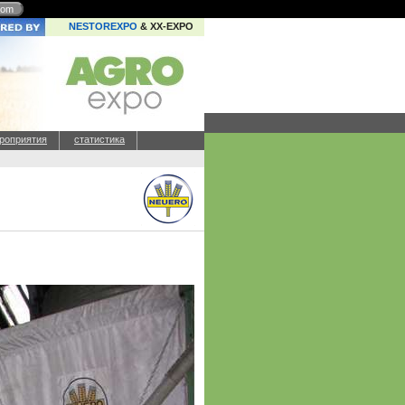
com
NESTOREXPO
& XX-EXPO
роприятия
статистика