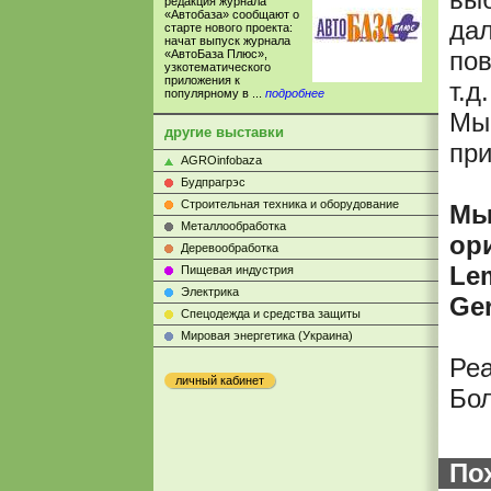
редакция журнала
«Автобаза» сообщают о
да
старте нового проекта:
начат выпуск журнала
пов
«АвтоБаза Плюс»,
узкотематического
приложения к
т.д
популярному в ...
подробнее
Мы 
другие выставки
при
AGROinfobaza
Будпрагрэс
Строительная техника и оборудование
Мы
Металлообработка
ор
Деревообработка
Lem
Пищевая индустрия
Электрика
Ger
Cпецодежда и средства защиты
Мировая энергетика (Украина)
Реа
личный кабинет
Бо
По