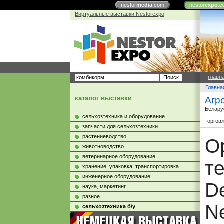
nestor
media
.com
nestor
expo
.c
Виртуальные выставки Nestorexpo
главн
Главна
каталог выставки
Агр
Белару
сельхозтехника и оборудование
торгов
запчасти для сельхозтехники
растениеводство
О
животноводство
ветеринарное оборудование
т
хранение, упаковка, транспортировка
инженерное оборудование
D
наука, маркетинг
разное
N
сельхозтехника б/у