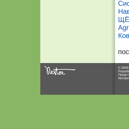
Си
На
ЩЁ
Agr
Ков
по
© 2009
Разраб
Предст
Автори