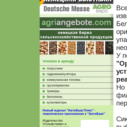
Вс
изв
Бел
ори
упа
нео
У п
техника в аренду
"О
погрузчики
ус
гидроманипуляторы
ре
коммунальная техника
Но 
грузоперевозки
тримеры
фил
бензопилы
пер
культиваторы
Новый журнал "АвтоБаза Плюс" -
тематическое приложение к "АвтоБазе"
Сию
Издательство
«Гольфстрим» и
выб