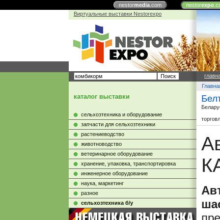
nestor
media
.com
nestor
expo
.c
Виртуальные выставки Nestorexpo
главн
Главна
каталог выставки
Бел
Белару
сельхозтехника и оборудование
торгов
запчасти для сельхозтехники
растениеводство
А
животноводство
ветеринарное оборудование
К
хранение, упаковка, транспортировка
инженерное оборудование
наука, маркетинг
Ав
разное
ша
сельхозтехника б/у
пре