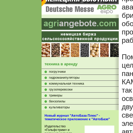
ав
бри
обо
пр
раб
По
цел
техника в аренду
пан
погрузчики
гидроманипуляторы
КАМ
коммунальная техника
так
грузоперевозки
тримеры
осв
бензопилы
дв
культиваторы
све
Новый журнал "АвтоБаза Плюс" -
тематическое приложение к "АвтоБазе"
эле
Издательство
ав
«Гольфстрим» и