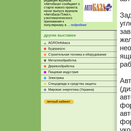
редакция журнала
«Автобаза» сообщают о
старте нового проекта:
начат выпуск журнала
Зад
«АвтоБаза Плюс»,
узкотематического
угл
приложения к
популярному в ...
подробнее
зав
другие выставки
жел
AGROinfobaza
нео
Будпрагрэс
ящи
Строительная техника и оборудование
Металлообработка
раб
Деревообработка
Пищевая индустрия
Электрика
Авт
Cпецодежда и средства защиты
(ди
Мировая энергетика (Украина)
авт
личный кабинет
фор
авт
фо
уко