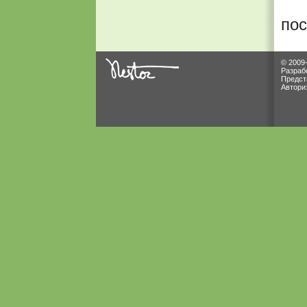
по
© 2009
Разраб
Предст
Автори