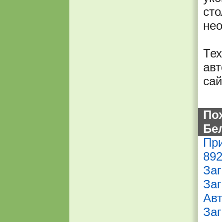
ст
не
Тех
авт
сай
По
Бе
При
89
Заг
Заг
Авт
Заг