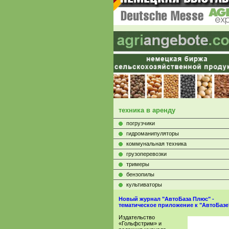
техника в аренду
погрузчики
гидроманипуляторы
коммунальная техника
грузоперевозки
тримеры
бензопилы
культиваторы
Новый журнал "АвтоБаза Плюс" -
тематическое приложение к "АвтоБазе
Издательство
«Гольфстрим» и