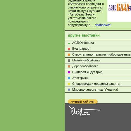
редакция журнала
«Автобаза» сообщают о
старте нового проекта:
начат выпуск журнала
«АвтоБаза Плюс»,
узкотематического
приложения к
популярному в ...
подробнее
другие выставки
AGROinfobaza
Будпрагрэс
Строительная техника и оборудование
Металлообработка
Деревообработка
Пищевая индустрия
Электрика
Cпецодежда и средства защиты
Мировая энергетика (Украина)
личный кабинет