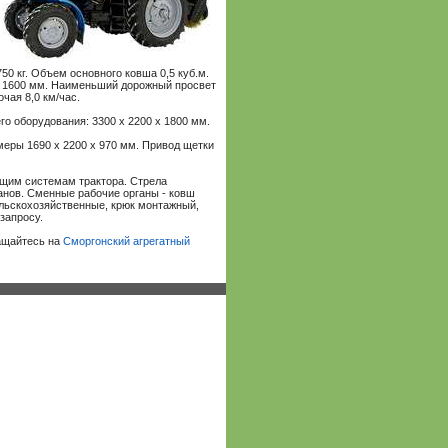
50 кг. Объем основного ковша 0,5 куб.м.
ея 1600 мм. Наименьший дорожный просвет
чая 8,0 км/час.
го оборудования: 3300 х 2200 х 1800 мм.
меры 1690 х 2200 х 970 мм. Привод щетки
ющим системам трактора. Стрела
анов. Сменные рабочие органы - ковш
ельскохозяйственные, крюк монтажный,
запросу.
ащайтесь на
Сморгонский агрегатный