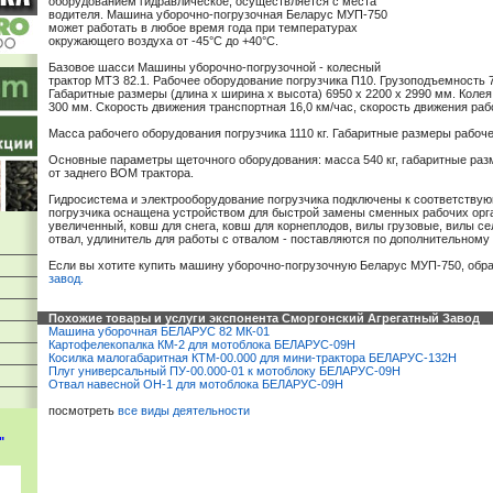
оборудованием гидравлическое, осуществляется с места
водителя. Машина уборочно-погрузочная Беларус МУП-750
может работать в любое время года при температурах
окружающего воздуха от -45°С до +40°С.
Базовое шасси Машины уборочно-погрузочной - колесный
трактор МТЗ 82.1. Рабочее оборудование погрузчика П10. Грузоподъемность 7
Габаритные размеры (длина х ширина х высота) 6950 х 2200 х 2990 мм. Кол
300 мм. Скорость движения транспортная 16,0 км/час, скорость движения рабо
Масса рабочего оборудования погрузчика 1110 кг. Габаритные размеры рабоче
Основные параметры щеточного оборудования: масса 540 кг, габаритные раз
от заднего ВОМ трактора.
Гидросистема и электрооборудование погрузчика подключены к соответству
погрузчика оснащена устройством для быстрой замены сменных рабочих орг
увеличенный, ковш для снега, ковш для корнеплодов, вилы грузовые, вилы с
отвал, удлинитель для работы с отвалом - поставляются по дополнительному 
Если вы хотите купить машину уборочно-погрузочную Беларус МУП-750, обр
завод.
Похожие товары и услуги экспонента Сморгонский Агрегатный Завод
Машина уборочная БЕЛАРУС 82 МК-01
Картофелекопалка КМ-2 для мотоблока БЕЛАРУС-09Н
Косилка малогабаритная КТМ-00.000 для мини-трактора БЕЛАРУС-132Н
Плуг универсальный ПУ-00.000-01 к мотоблоку БЕЛАРУС-09Н
Отвал навесной ОН-1 для мотоблока БЕЛАРУС-09Н
посмотреть
все виды деятельности
"