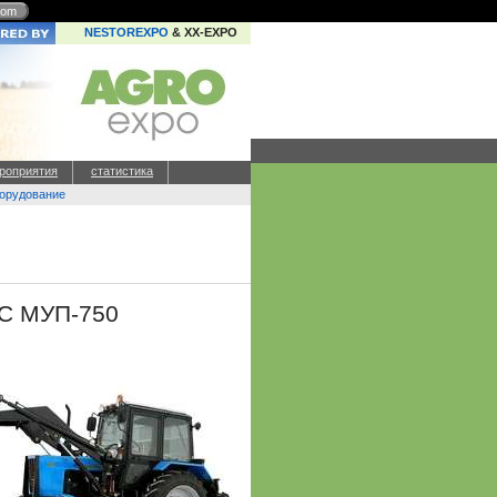
com
NESTOREXPO
& XX-EXPO
роприятия
статистика
борудование
УС МУП-750