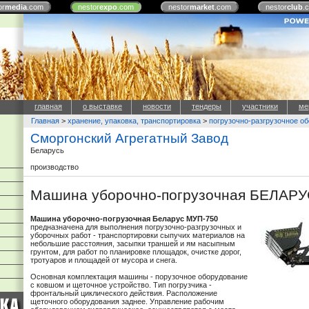
or
media
.com
nestor
expo
.com
nestor
market
.com
nestor
club
.
главная
о выставке
новости
тендеры
участники
ме
Главная
>
хранение, упаковка, транспортировка
>
погрузочно-разгрузочное о
Сморгонский Агрегатный Завод
Беларусь
производство
Машина уборочно-погрузочная БЕЛАР
Машина уборочно-погрузочная Беларус МУП-750
предназначена для выполнения погрузочно-разгрузочных и
уборочных работ - транспортировки сыпучих материалов на
небольшие расстояния, засыпки траншей и ям насыпным
грунтом, для работ по планировке площадок, очистке дорог,
тротуаров и площадей от мусора и снега.
Основная комплектация машины - порузочное оборудование
с ковшом и щеточное устройство. Тип погрузчика -
фронтальный циклического действия. Расположение
щеточного оборудования заднее. Управление рабочим