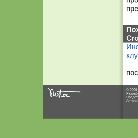
пре
По
Cr
Инс
кл
по
© 2009
Разраб
Предст
Автори