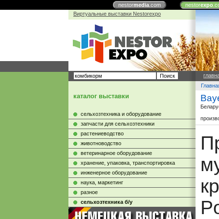
nestor
media
.com
nestor
expo
.c
Виртуальные выставки Nestorexpo
главн
Главна
каталог выставки
Bay
Белару
сельхозтехника и оборудование
произв
запчасти для сельхозтехники
растениеводство
П
животноводство
ветеринарное оборудование
м
хранение, упаковка, транспортировка
инженерное оборудование
к
наука, маркетинг
разное
P
сельхозтехника б/у