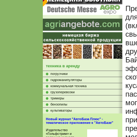
Пр
для
(вк
свы
вше
дру
Ба
техника в аренду
эфф
погрузчики
ско
гидроманипуляторы
кус
коммунальная техника
пас
грузоперевозки
тримеры
мог
бензопилы
инф
культиваторы
при
Новый журнал "АвтоБаза Плюс" -
тематическое приложение к "АвтоБазе"
пре
Издательство
«Гольфстрим» и
мол