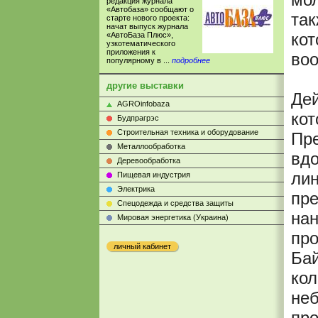
редакция журнала
«Автобаза» сообщают о
так
старте нового проекта:
начат выпуск журнала
кот
«АвтоБаза Плюс»,
узкотематического
приложения к
воо
популярному в ...
подробнее
другие выставки
Дей
AGROinfobaza
кот
Будпрагрэс
Строительная техника и оборудование
Пре
Металлообработка
вдо
Деревообработка
лин
Пищевая индустрия
Электрика
пре
Cпецодежда и средства защиты
нан
Мировая энергетика (Украина)
про
личный кабинет
Бай
кол
неб
про