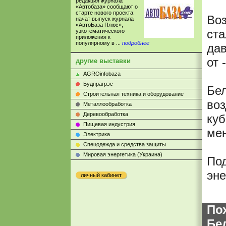
редакция журнала
«Автобаза» сообщают о
старте нового проекта:
Воз
начат выпуск журнала
«АвтоБаза Плюс»,
ста
узкотематического
приложения к
популярному в ...
подробнее
дав
от 
другие выставки
AGROinfobaza
Будпрагрэс
Бел
Строительная техника и оборудование
воз
Металлообработка
Деревообработка
куб
Пищевая индустрия
мен
Электрика
Cпецодежда и средства защиты
Мировая энергетика (Украина)
Под
эне
личный кабинет
По
Бе