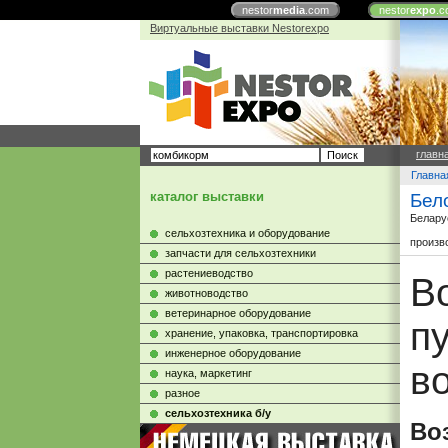
nestor
media
.com
nestor
expo
.c
Виртуальные выставки Nestorexpo
главн
Главна
каталог выставки
Бел
Белару
сельхозтехника и оборудование
произв
запчасти для сельхозтехники
растениеводство
В
животноводство
ветеринарное оборудование
п
хранение, упаковка, транспортировка
инженерное оборудование
в
наука, маркетинг
разное
сельхозтехника б/у
Во