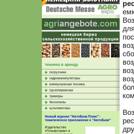
ре
емк
Воз
для
пос
воз
сбо
воз
техника в аренду
воз
погрузчики
воз
гидроманипуляторы
коммунальная техника
бо
грузоперевозки
ком
тримеры
бензопилы
культиваторы
Воз
Новый журнал "АвтоБаза Плюс" -
рес
тематическое приложение к "АвтоБазе"
дру
Издательство
«Гольфстрим» и