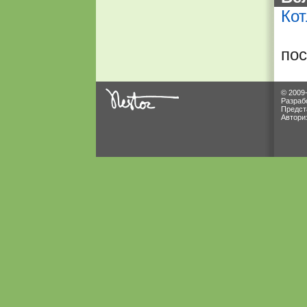
Кот
по
© 2009
Разраб
Предст
Автори