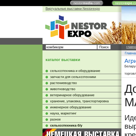
nestor
media
.com
nestor
expo
.c
Виртуальные выставки Nestorexpo
главн
Главна
каталог выставки
Агр
Белару
сельхозтехника и оборудование
торгов
запчасти для сельхозтехники
растениеводство
Д
животноводство
ветеринарное оборудование
M
хранение, упаковка, транспортировка
инженерное оборудование
наука, маркетинг
Ид
разное
вы
сельхозтехника б/у
кре