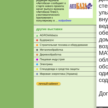
редакция журнала
«Автобаза» сообщают о
сте
старте нового проекта:
начат выпуск журнала
ул
«АвтоБаза Плюс»,
узкотематического
вн
приложения к
популярному в ...
подробнее
вед
другие выставки
обе
AGROinfobaza
дом
Будпрагрэс
воз
Строительная техника и оборудование
Металлообработка
MAY
Деревообработка
обл
Пищевая индустрия
Электрика
обс
Cпецодежда и средства защиты
оди
Мировая энергетика (Украина)
сод
личный кабинет
До