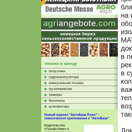
бла
на
об
из
MA
док
в п
рек
техника в аренду
в с
погрузчики
гидроманипуляторы
кол
коммунальная техника
ва
грузоперевозки
тримеры
тел
бензопилы
воз
культиваторы
так
Новый журнал "АвтоБаза Плюс" -
тематическое приложение к "АвтоБазе"
Издательство
До
«Гольфстрим» и