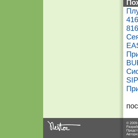
По
Пл
416
816
Се
EA
Пр
BU
Cис
SI
Пр
по
© 2009
Разраб
Предст
Автори