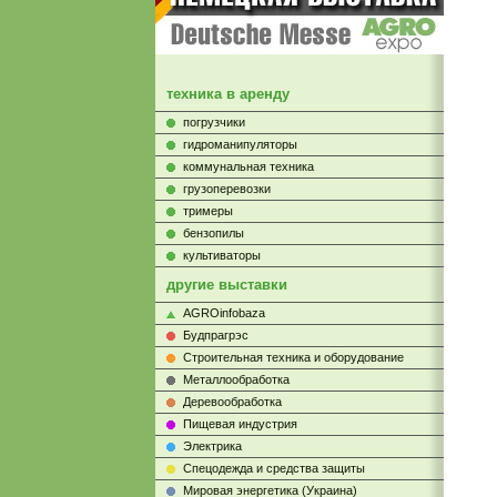
техника в аренду
погрузчики
гидроманипуляторы
коммунальная техника
грузоперевозки
тримеры
бензопилы
культиваторы
другие выставки
AGROinfobaza
Будпрагрэс
Строительная техника и оборудование
Металлообработка
Деревообработка
Пищевая индустрия
Электрика
Cпецодежда и средства защиты
Мировая энергетика (Украина)