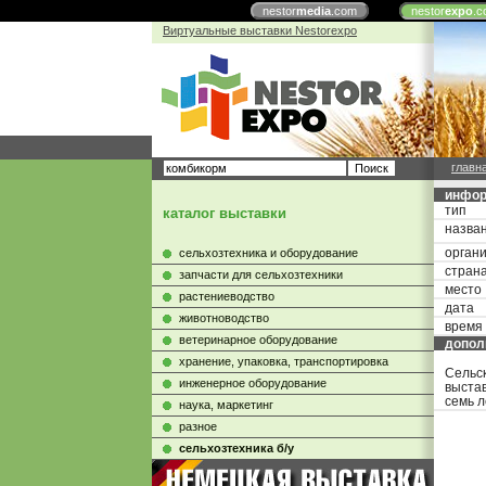
nestor
media
.com
nestor
expo
.c
Виртуальные выставки Nestorexpo
главн
инфор
тип
каталог выставки
назва
орган
сельхозтехника и оборудование
стран
запчасти для сельхозтехники
место
растениеводство
дата
животноводство
время
ветеринарное оборудование
допол
хранение, упаковка, транспортировка
Сельск
инженерное оборудование
выстав
семь 
наука, маркетинг
разное
сельхозтехника б/у