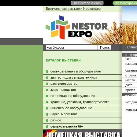
nestor
media
.com
nestor
expo
.c
Виртуальные выставки Nestorexpo
главн
инфор
тип
каталог выставки
назван
органи
сельхозтехника и оборудование
страна
запчасти для сельхозтехники
место
растениеводство
дата
животноводство
время
допол
ветеринарное оборудование
хранение, упаковка, транспортировка
нет да
инженерное оборудование
Контак
наука, маркетинг
разное
сельхозтехника б/у