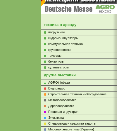
техника в аренду
погрузчики
гидроманипуляторы
коммунальная техника
грузоперевозки
тримеры
бензопилы
культиваторы
другие выставки
AGROinfobaza
Будпрагрэс
Строительная техника и оборудование
Металлообработка
Деревообработка
Пищевая индустрия
Электрика
Cпецодежда и средства защиты
Мировая энергетика (Украина)