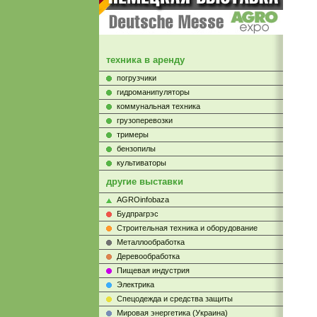
техника в аренду
погрузчики
гидроманипуляторы
коммунальная техника
грузоперевозки
тримеры
бензопилы
культиваторы
другие выставки
AGROinfobaza
Будпрагрэс
Строительная техника и оборудование
Металлообработка
Деревообработка
Пищевая индустрия
Электрика
Cпецодежда и средства защиты
Мировая энергетика (Украина)