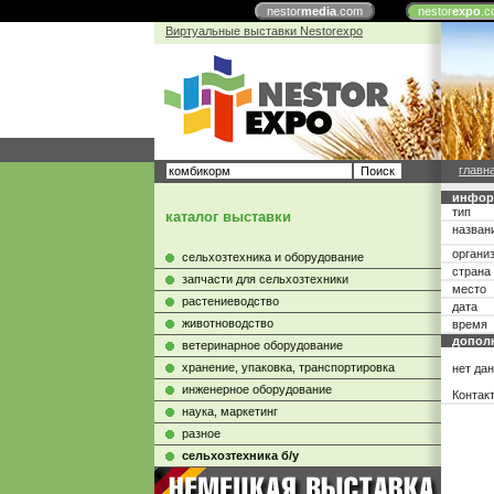
nestor
media
.com
nestor
expo
.c
Виртуальные выставки Nestorexpo
главн
инфор
тип
каталог выставки
назван
органи
сельхозтехника и оборудование
страна
запчасти для сельхозтехники
место
растениеводство
дата
животноводство
время
допол
ветеринарное оборудование
хранение, упаковка, транспортировка
нет да
инженерное оборудование
Контак
наука, маркетинг
разное
сельхозтехника б/у