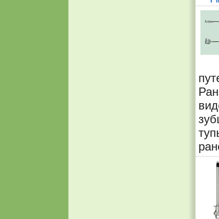
пут
Ран
вид
зуб
туп
ран