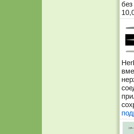
без
10,
He
вме
не
сое
при
сох
под