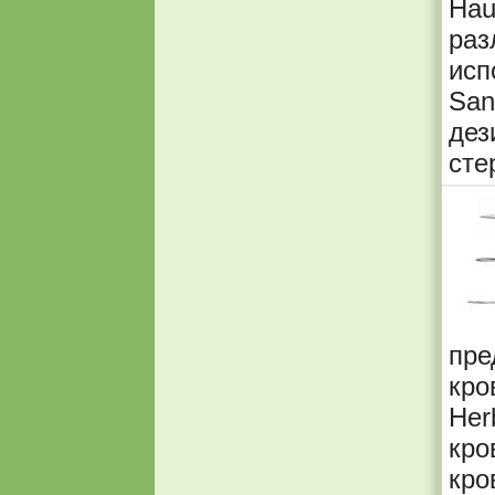
Ha
раз
исп
Sa
дез
сте
пр
кро
H
кр
кро