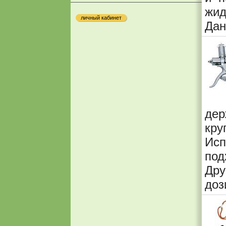
жид
личный кабинет
Дан
дер
кру
Исп
под
Дру
дози