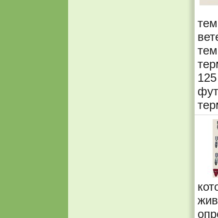
те
ве
тем
тер
125
фу
тер
ко
жив
оп