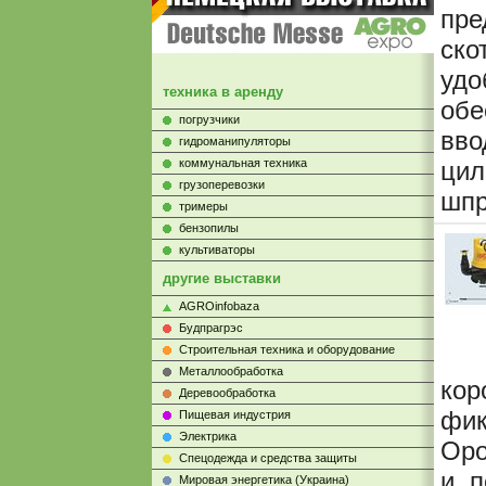
пре
ско
удо
техника в аренду
обе
погрузчики
вв
гидроманипуляторы
коммунальная техника
цил
грузоперевозки
шпр
тримеры
бензопилы
культиваторы
другие выставки
AGROinfobaza
Будпрагрэс
Строительная техника и оборудование
Металлообработка
кор
Деревообработка
фи
Пищевая индустрия
Электрика
Оро
Cпецодежда и средства защиты
и п
Мировая энергетика (Украина)