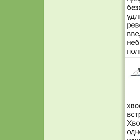
без
уд
ре
вв
неб
пол
хво
вст
Хво
одн