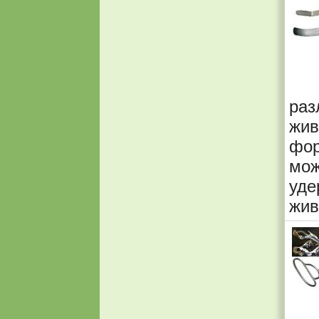
ра
жив
фор
мож
уде
жив