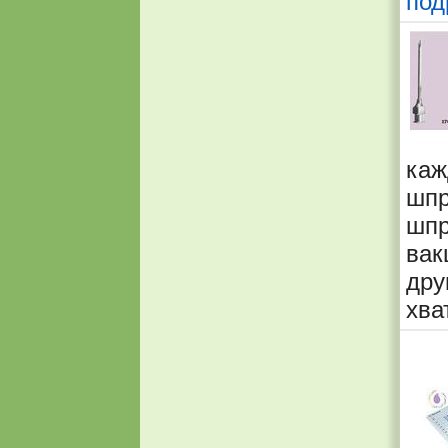
под
каж
шп
шп
вак
дру
хва