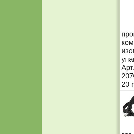
пр
ком
изо
упа
Ар
207
20 