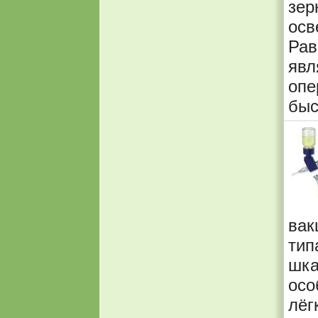
зер
ос
Рав
явл
опе
быс
вак
тип
шк
осо
лёг