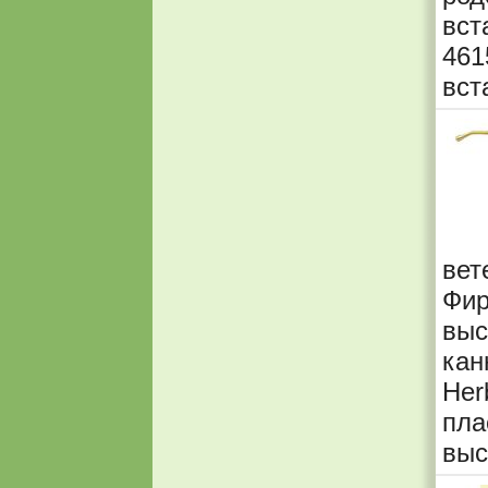
вс
461
вст
вет
Фи
вы
ка
Her
пла
выс