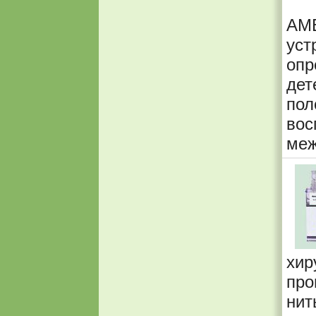
AMB
уст
опр
дет
пол
вос
меж
хи
про
нит