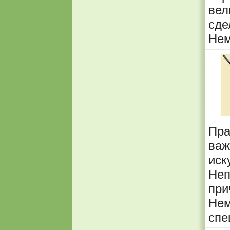
вел
сде
Нем
Пр
ва
иск
Неп
при
Нем
спе