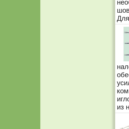
не
шов
Для
на
обе
ус
ком
игл
из 