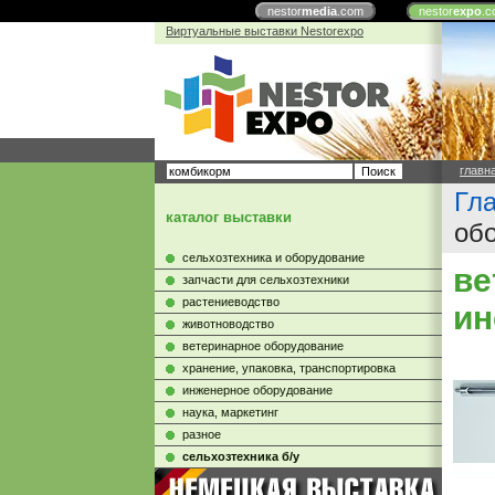
nestor
media
.com
nestor
expo
.c
Виртуальные выставки Nestorexpo
главн
Гл
каталог выставки
об
сельхозтехника и оборудование
ве
запчасти для сельхозтехники
растениеводство
ин
животноводство
ветеринарное оборудование
хранение, упаковка, транспортировка
инженерное оборудование
наука, маркетинг
разное
сельхозтехника б/у