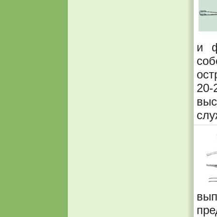
и ф
со
ост
20
выс
слу
вып
пр