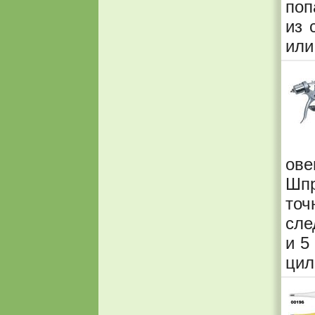
поп
из 
или
ове
Шп
то
сле
и 5
цил