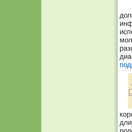
до
ин
ис
мол
ра
ди
под
кор
дл
ро