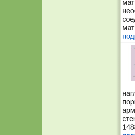
ма
не
со
мат
под
наг
пор
арм
сте
148