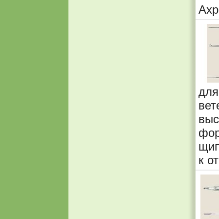
Ахр
дл
ве
выс
фор
щип
к о