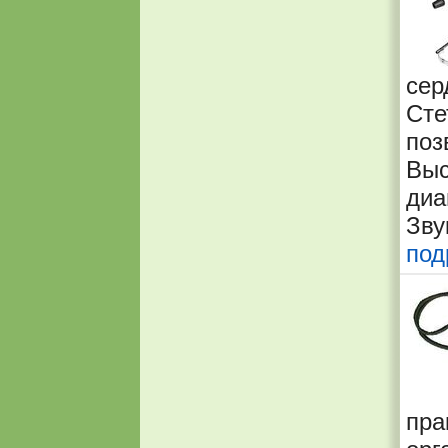
сер
Сте
поз
Вы
ди
Зв
под
пра