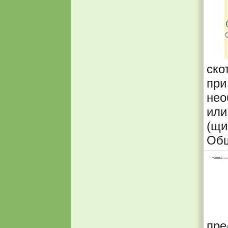
ско
пр
нео
ил
(щ
Общ
пр