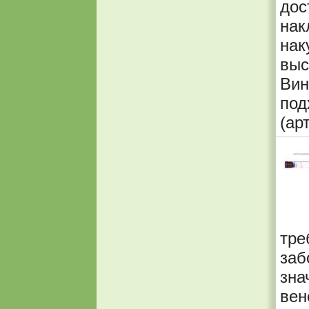
до
на
нак
выс
Ви
под
(ар
тр
заб
зн
вен