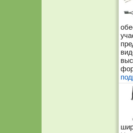
об
уча
пре
ви
выс
фо
под
шир