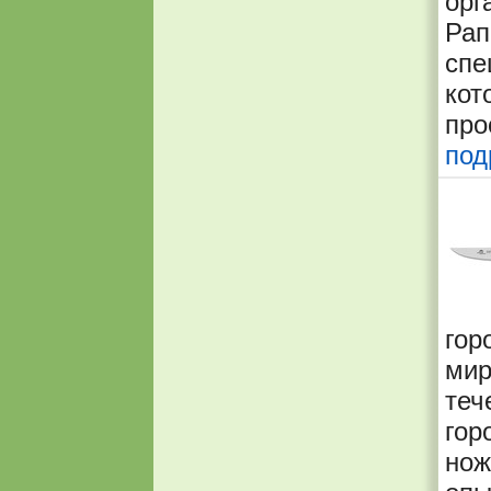
орг
Рап
сп
ко
про
под
гор
мир
теч
гор
нож