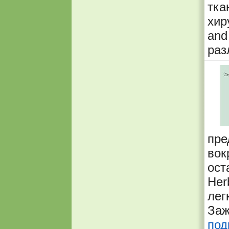
тк
хир
and
раз
пре
вок
ост
Her
лег
Заж
под