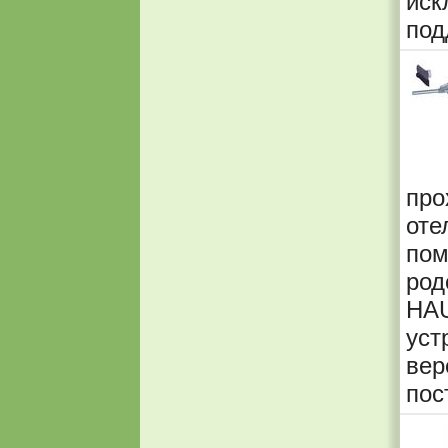
иск
под
про
от
по
род
HA
уст
ве
пос