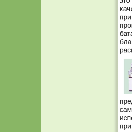
эт
кач
при
про
ба
бл
рас
п
са
исп
при