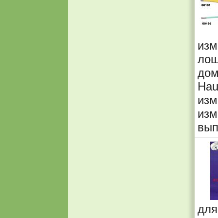
изм
лош
до
Hau
изм
изм
вып
дл