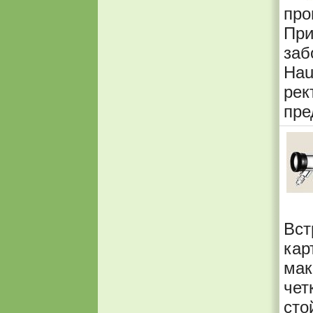
про
Пр
заб
Hau
рек
пре
Вст
ка
ма
чет
сто