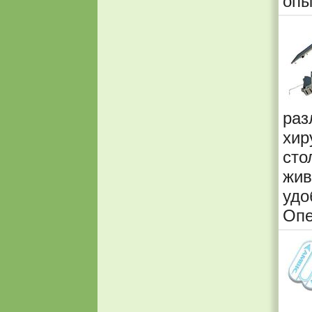
опы
раз
хир
сто
жив
удо
Опе