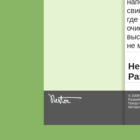
на
сви
где
очи
выс
не 
Не
Ра
© 2009
Разраб
Предст
Автори