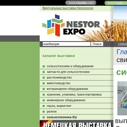
nestor
media
.com
nestor
expo
.c
Виртуальные выставки Nestorexpo
главн
Гл
каталог выставки
св
сельхозтехника и оборудование
си
запчасти для сельхозтехники
растениеводство
животноводство
ветеринарное оборудование
хранение, упаковка, транспортировка
инженерное оборудование
наука, маркетинг
разное
сельхозтехника б/у
вып