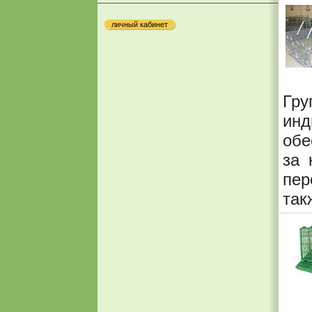
личный кабинет
Гр
ин
обе
за 
пер
так