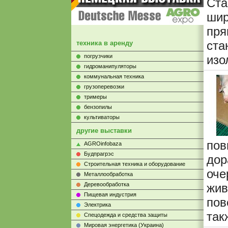
Ст
ши
пря
ст
техника в аренду
погрузчики
изо
гидроманипуляторы
коммунальная техника
грузоперевозки
тримеры
бензопилы
культиваторы
другие выставки
пов
AGROinfobaza
Будпрагрэс
дор
Строительная техника и оборудование
оч
Металлообработка
Деревообработка
жи
Пищевая индустрия
пов
Электрика
так
Cпецодежда и средства защиты
Мировая энергетика (Украина)