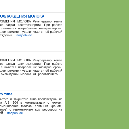
Я ОХЛАЖДЕНИЯ МОЛОКА
ЖДЕНИЯ МОЛОКА Рекуператор тепла
з затрат электроэнергии. При работе
 снижается потребление электроэнергии.
ящем режиме - увеличивается её рабочий
аждении ...
подробнее
ЖДЕНИЯ МОЛОКА Рекуператор тепла
з затрат электроэнергии. При работе
 снижается потребление электроэнергии.
ящем режиме - увеличивается её рабочий
охлаждении молока от работающего ...
о типа.
рытого и закрытого типа произведены из
ли AISI 304 в комплектации с люком,
ремешивания молока, сливным краном,
europe) с герметичным компрессором на
й ...
подробнее