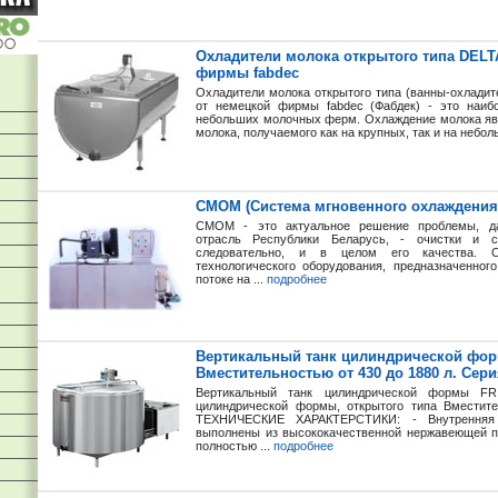
Охладители молока открытого типа DELT
фирмы fabdec
Охладители молока открытого типа (ванны-охлади
от немецкой фирмы fabdec (Фабдек) - это наиб
небольших молочных ферм. Охлаждение молока яв
молока, получаемого как на крупных, так и на небол
СМОМ (Система мгновенного охлаждения
СМОМ - это актуальное решение проблемы, да
отрасль Республики Беларусь, - очистки и с
следовательно, и в целом его качества. 
технологического оборудования, предназначенног
потоке на ...
подробнее
Вертикальный танк цилиндрической фор
Вместительностью от 430 до 1880 л. Cер
Вертикальный танк цилиндрической формы FR
цилиндрической формы, открытого типа Вместит
ТЕХНИЧЕСКИЕ ХАРАКТЕРСТИКИ: - Внутренняя 
выполнены из высококачественной нержавеющей п
полностью ...
подробнее