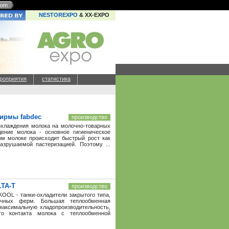
com
NESTOREXPO
& XX-EXPO
роприятия
статистика
фирмы fabdec
производство
охлаждения молока на молочно-товарных
ение молока - основное гигиеническое
ом молоке происходит быстрый рост как
азрушаемой пастеризацией. Поэтому ...
LTA-T
производство
OOL - танки-охладители закрытого типа,
чных ферм. Большая теплообменная
максимальную хладопроизводительность,
ого контакта молока с теплообменной