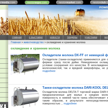
or
media
.com
nestor
expo
.com
nestor
market
.com
nestor
club
.
главная
о выставке
новости
тендеры
участники
ме
Главная
>
животноводство
> охлаждение и хранение молока
охлаждение и хранение молока
Охладители молока DX-FF от немецкой 
Охладители (танки-охладители) применяются для 
фермах сразу после дойки. Немедленное охлажд
условие сохранения его качества. В неохлажденн
молочнокислой, так и вредной микрофлоры, не р
подробнее
Танки-охладители молока DARI-KOOL DE
Охладители молока DELTA-T торговой марки DARI-K
предназначенные для малых и средних моло
поверхность в нижней части танка обеспечивает 
таким образом, в результате непосредственн
поверхностью ...
подробнее