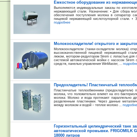
Емкостное оборудование из нержавеюще
Выполняются индивидуальные заказы по изготовл
нержавеющей стали. Назначение: • Для сбора мол
обеспечения поступления молока в сепаратор сам
пищевой нержавеющей кислотоупорной стали. • З
подробнее
Молокоохладители! открытого и закрытог
Молокоохладители (танки-охладители молока) отк
высококачественной пищевой нержавеющей стали 
люком, мотором-редуктором Sirem с лопастью для
системой автоматической мойки с насосом Sirem
средств, панелью управления WinMaster, ...
подробн
Предохладитель! Пластинчатый теплооб
Пластинчатые теплообменники (предохладители) 
молока, что положительно влияет на его бактерио
молока: Молоко и вода протекают параллельно др
разделенным пластинами. Через данные металлич
между молоком и водой – теплое молоко ...
подробн
Горизонтальный цилиндрический танк за
автоматической промывки. FRIGOMILK G9
18000 литров