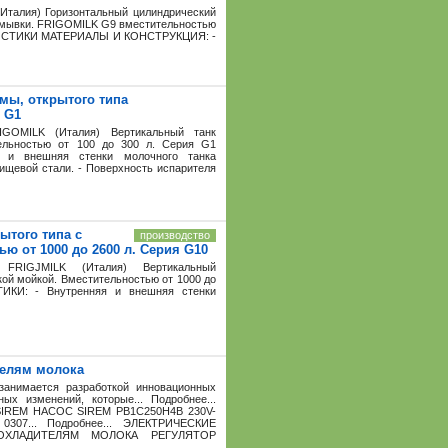
Италия) Горизонтальный цилиндрический
ромывки. FRIGOMILK G9 вместительностью
ЕРИСТИКИ МАТЕРИАЛЫ И КОНСТРУКЦИЯ: -
мы, открытого типа
я G1
IGOMILK (Италия) Вертикальный танк
ельностью от 100 до 300 л. Cерия G1
и внешняя стенки молочного танка
щевой стали. - Поверхность испарителя
ытого типа с
производство
ю от 1000 до 2600 л. Cерия G10
FRIGJMILK (Италия) Вертикальный
кой мойкой. Вместительностью от 1000 до
КИ: - Внутренняя и внешняя стенки
телям молока
нимается разработкой инновационных
х изменений, которые... Подробнее...
EM НАСОС SIREM PB1C250H4B 230V-
307... Подробнее... ЭЛЕКТРИЧЕСКИЕ
ОХЛАДИТЕЛЯМ МОЛОКА РЕГУЛЯТОР