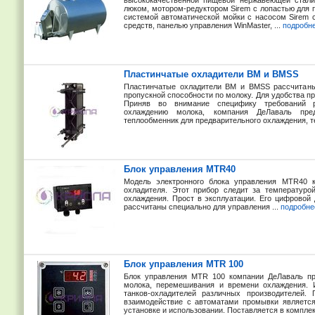
высококачественной пищевой нержавеющей стали 
люком, мотором-редуктором Sirem с лопастью для
системой автоматической мойки с насосом Sirem
средств, панелью управления WinMaster, ...
подробн
Пластинчатые охладители BM и BMSS
Пластинчатые охладители BM и BMSS рассчитаны
пропускной способности по молоку. Для удобства 
Приняв во внимание специфику требований 
охлаждению молока, компания ДеЛаваль пред
теплообменник для предварительного охлаждения, т
Блок управления MTR40
Модель электронного блока управления MTR40 к
охладителя. Этот прибор следит за температур
охлаждения. Прост в эксплуатации. Его цифровой
рассчитаны специально для управления ...
подробне
Блок управления MTR 100
Блок управления MTR 100 компании ДеЛаваль пр
молока, перемешивания и времени охлаждения. 
танков-охладителей различных производителей.
взаимодействие с автоматами промывки является
установке и использовании. Поставляется в комплек