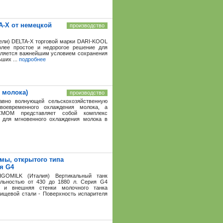
A-X от немeцкой
производство
тели) DELTA-X торговой марки DARI-KOOL
олее простое и недорогое решение для
ляется важнейшим условием сохранения
ьших ...
подробнее
 молока)
производство
вно волнующей сельскохозяйственную
воевременного охлаждения молока, а
СМОМ представляет собой комплекс
о для мгновенного охлаждения молока в
мы, открытого типа
ия G4
IGOMILK (Италия) Вертикальный танк
ельностью от 430 до 1880 л. Cерия G4
и внешняя стенки молочного танка
ищевой стали - Поверхность испарителя