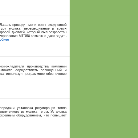
Лаваль проводит мониторинг ежедневной
атуру молока, перемешивание и время
фровой дисплей, который был разработан
 управления MTR50 возможно даже задать
обнее
ки-охладители производства компании
сможете осуществлять полноценный и
ка, используя программное обеспечение
ередачи установка рекуперации тепла
влеченного из молока тепла. Установка
огрейным оборудованием, что повышает