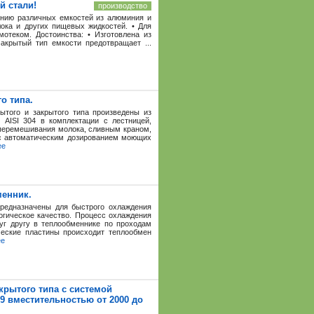
й стали!
производство
ению различных емкостей из алюминия и
ока и других пищевых жидкостей. • Для
отеком. Достоинства: • Изготовлена из
акрытый тип емкости предотвращает ...
о типа.
рытого и закрытого типа произведены из
AISI 304 в комплектации с лестницей,
 перемешивания молока, сливным краном,
 с автоматическим дозированием моющих
ее
менник.
предназначены для быстрого охлаждения
логическое качество. Процесс охлаждения
уг другу в теплообменнике по проходам
еские пластины происходит теплообмен
ее
крытого типа с системой
 вместительностью от 2000 до