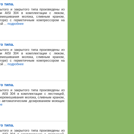
о типа.
рытого и закрытого типа произведены из
ли AISI 304 в комплектации с люком,
ремешивания молока, сливным краном,
europe) с герметичным компрессором на
й ...
подробнее
о типа.
рытого и закрытого типа произведены из
ли AISI 304 в комплектации с люком,
ремешивания молока, сливным краном,
europe) с герметичным компрессором на
й ...
подробнее
о типа.
рытого и закрытого типа произведены из
AISI 304 в комплектации с лестницей,
 перемешивания молока, сливным краном,
 с автоматическим дозированием моющих
ее
о типа.
рытого и закрытого типа произведены из