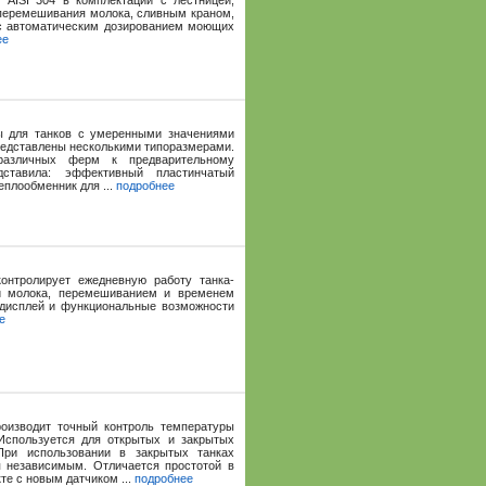
AISI 304 в комплектации с лестницей,
 перемешивания молока, сливным краном,
 с автоматическим дозированием моющих
ее
 для танков с умеренными значениями
представлены несколькими типоразмерами.
различных ферм к предварительному
ставила: эффективный пластинчатый
еплообменник для ...
подробнее
онтролирует ежедневную работу танка-
ой молока, перемешиванием и временем
 дисплей и функциональные возможности
е
оизводит точный контроль температуры
Используется для открытых и закрытых
 При использовании в закрытых танках
 независимым. Отличается простотой в
те с новым датчиком ...
подробнее