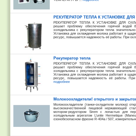
РЕКУПЕРАТОР ТЕПЛА К УСТАНОВКЕ ДЛ
РЕКУПЕРАТОР ТЕПЛА К УСТАНОВКЕ ДЛЯ ОХЛА
решает проблему обеспечения горячей водой бе
холодильника с рекуператором тепла значительно
Установка для охлаждения молока работает в щад
ресурс, повышается надежность её работы. При охл
Рекуператор тепла
РЕКУПЕРАТОР ТЕПЛА К УСТАНОВКЕ ДЛЯ ОХЛА
решает проблему обеспечения горячей водой бе
холодильника с рекуператором тепла значительно
Установка для охлаждения молока работает в щад
ресурс, повышается надежность её работы. При 
подробнее
Молокоохладители! открытого и закрытог
Молокоохладители (танки-охладители молока) отк
высококачественной пищевой нержавеющей ста
мотором-редуктором Sirem с лопастью для пе
холодильным агрегатом L’unite Hermetique (Man
озонобезопасном фреоне R-404a / 507, измерительно