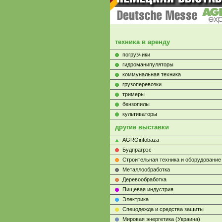
техника в аренду
погрузчики
гидроманипуляторы
коммунальная техника
грузоперевозки
тримеры
бензопилы
культиваторы
другие выставки
AGROinfobaza
Будпрагрэс
Строительная техника и оборудование
Металлообработка
Деревообработка
Пищевая индустрия
Электрика
Cпецодежда и средства защиты
Мировая энергетика (Украина)