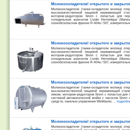
Молокоохладители! открытого и закрытог
Молокоохладители (танки-охладители молока) отк
высококачественной пищевой нержавеющей ста
мотором-редуктором Sirem с лопастью для пе
холодильным агрегатом L’unite Hermetique (Man
озонобезопасном фреоне R-404a / 507, измерительно
Молокоохладители! открытого и закрытог
Молокоохладители (танки-охладители молока) отк
высококачественной пищевой нержавеющей ста
мотором-редуктором Sirem с лопастью для пе
холодильным агрегатом L’unite Hermetique (Man
озонобезопасном фреоне R-404a / 507, измерительно
Молокоохладители! открытого и закрытог
Молокоохладители (танки-охладители молока) отк
высококачественной пищевой нержавеющей стали 
люком, мотором-редуктором Sirem с лопастью для
системой автоматической мойки с насосом Sirem
средств, панелью управления WinMaster, ...
подробн
Молокоохладители! открытого и закрытог
Молокоохладители (танки-охладители молока) отк