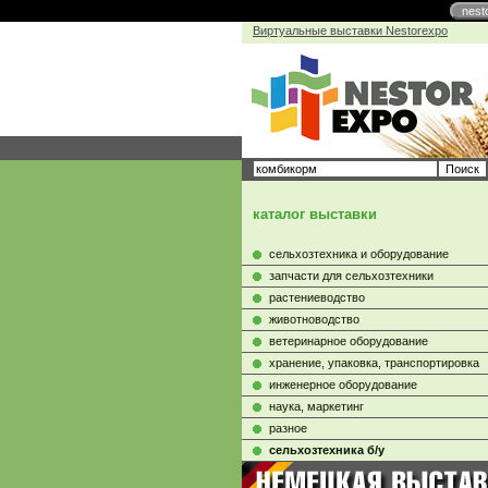
nest
Виртуальные выставки Nestorexpo
каталог выставки
сельхозтехника и оборудование
запчасти для сельхозтехники
растениеводство
животноводство
ветеринарное оборудование
хранение, упаковка, транспортировка
инженерное оборудование
наука, маркетинг
разное
сельхозтехника б/у