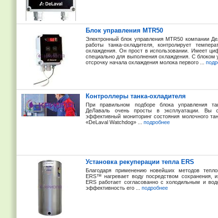
Блок управления MTR50
Электронный блок управления MTR50 компании Де
работы танка-охладителя, контролирует темпер
охлаждения. Он прост в использовании. Имеет ци
специально для выполнения охлаждения. С блоком
отсрочку начала охлаждения молока первого ...
подр
Контроллеры танка-охладителя
При правильном подборе блока управления тан
ДеЛаваль очень просты в эксплуатации. Вы 
эффективный мониторинг состояния молочного тан
«DeLaval Watchdog» ...
подробнее
Установка рекуперации тепла ERS
Благодаря применению новейших методов теплоп
ERS™ нагревает воду посредством сохранения, из
ERS работает согласованно с холодильным и вод
эффективность его ...
подробнее