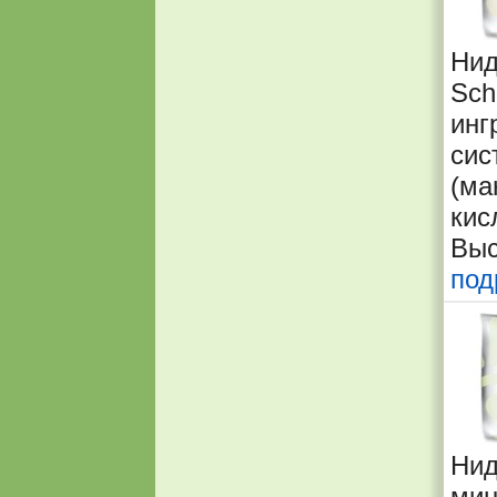
Нид
Sch
инг
сис
(ма
кис
Выс
под
Ни
мин