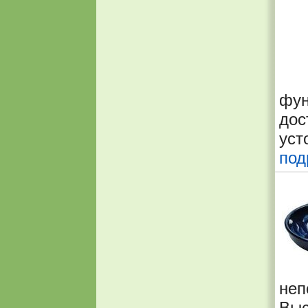
фу
дос
уст
под
не
Выс