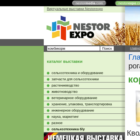
nestor
media
.com
nestor
expo
.c
Виртуальные выставки Nestorexpo
главн
Гл
каталог выставки
рог
сельхозтехника и оборудование
ко
запчасти для сельхозтехники
растениеводство
животноводство
ветеринарное оборудование
хранение, упаковка, транспортировка
инженерное оборудование
наука, маркетинг
разное
сельхозтехника б/у
Кво