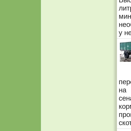
лит
мин
нео
у н
пер
на 
се
ко
про
ско