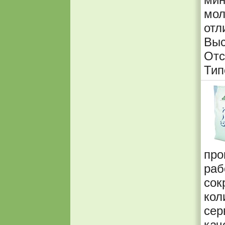
мол
отл
Вы
Отс
Тип
про
раб
сок
кол
сер
кач