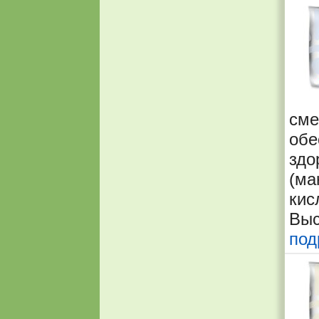
см
об
зд
(ма
кис
Выс
под