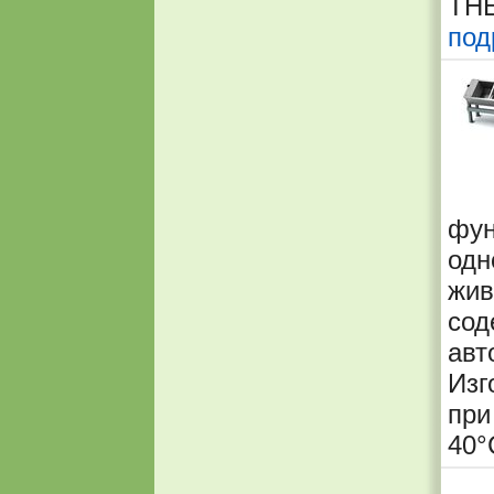
TH
под
фу
одн
жи
со
ав
Изг
при
40°