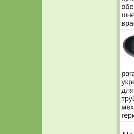
об
шне
вра
рог
укр
для
тр
ме
гер