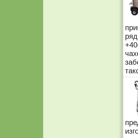
при
ряд
+40
ча
заб
так
пр
из