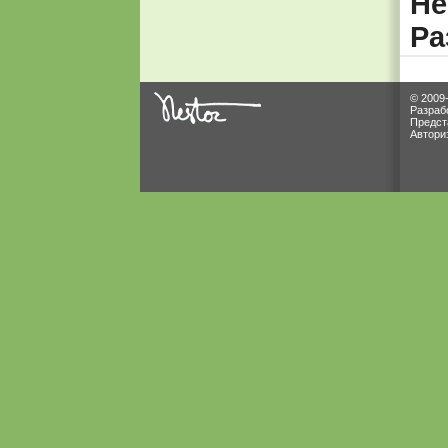
Не
Ра
© 2009
Разраб
Предст
Автори