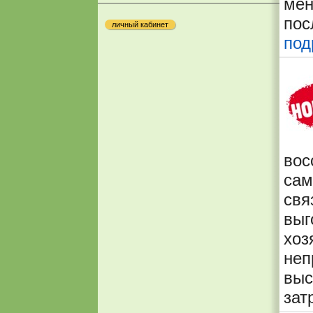
мен
пос
личный кабинет
под
вос
сам
свя
вы
хо
не
выс
зат