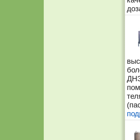
доз
вы
бол
ДН
пом
те
(па
под