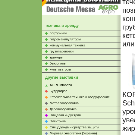
теч
по
кон
гру
техника в аренду
погрузчики
кет
гидроманипуляторы
или
коммунальная техника
грузоперевозки
тримеры
бензопилы
культиваторы
другие выставки
AGROinfobaza
Будпрагрэс
КО
Строительная техника и оборудование
Sch
Металлообработка
Деревообработка
уро
Пищевая индустрия
уве
Электрика
жир
Cпецодежда и средства защиты
Мировая энергетика (Украина)