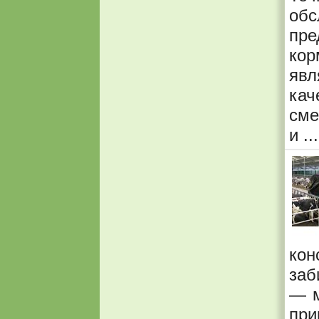
обс
пр
кор
явл
ка
сме
и ..
кон
заб
— м
пр