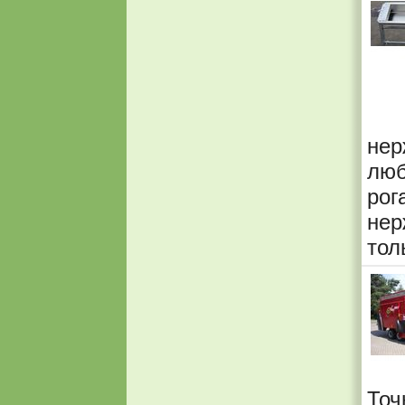
нер
лю
рог
нер
тол
То