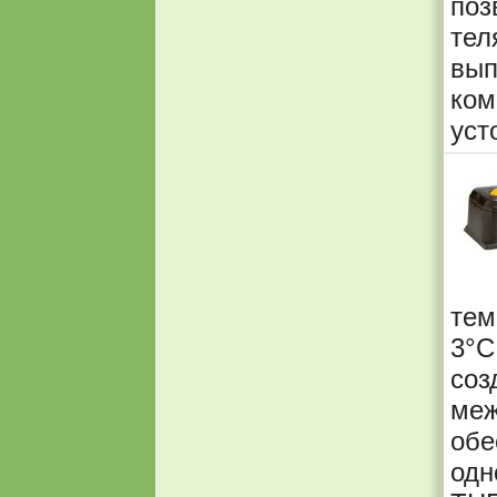
поз
тел
вы
ком
уст
тем
3°
соз
меж
об
од