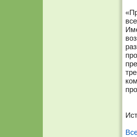
«Пр
все
Име
воз
раз
про
пре
тре
ком
про
Ист
Все