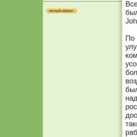
Все
был
личный кабинет
Joh
По 
ул
ком
усо
бол
воз
бы
над
рос
доо
так
раб