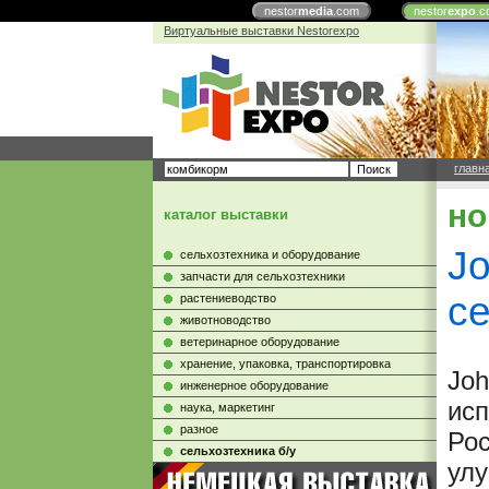
nestor
media
.com
nestor
expo
.c
Виртуальные выставки Nestorexpo
главн
но
каталог выставки
J
сельхозтехника и оборудование
запчасти для сельхозтехники
се
растениеводство
животноводство
ветеринарное оборудование
хранение, упаковка, транспортировка
Joh
инженерное оборудование
исп
наука, маркетинг
разное
Рос
сельхозтехника б/у
улу