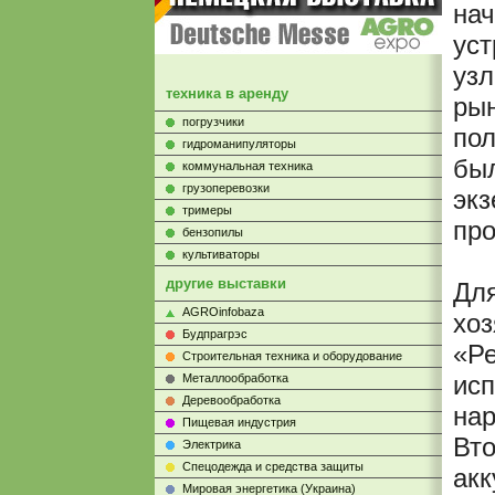
нач
уст
узл
техника в аренду
рын
погрузчики
пол
гидроманипуляторы
был
коммунальная техника
грузоперевозки
экз
тримеры
про
бензопилы
культиваторы
другие выставки
Дл
AGROinfobaza
хоз
Будпрагрэс
«Ре
Строительная техника и оборудование
исп
Металлообработка
Деревообработка
нар
Пищевая индустрия
Вто
Электрика
Cпецодежда и средства защиты
акк
Мировая энергетика (Украина)