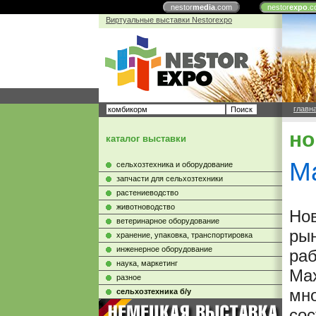
nestor
media
.com
nestor
expo
.c
Виртуальные выставки Nestorexpo
главн
но
каталог выставки
M
сельхозтехника и оборудование
запчасти для сельхозтехники
растениеводство
животноводство
Нов
ветеринарное оборудование
рын
хранение, упаковка, транспортировка
инженерное оборудование
раб
наука, маркетинг
Max
разное
мно
сельхозтехника б/у
сос