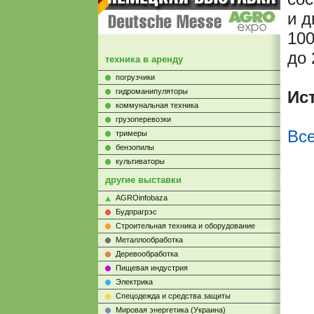
и д
100
до 
техника в аренду
погрузчики
гидроманипуляторы
Ис
коммунальная техника
грузоперевозки
Все
тримеры
бензопилы
культиваторы
другие выставки
AGROinfobaza
Будпрагрэс
Строительная техника и оборудование
Металлообработка
Деревообработка
Пищевая индустрия
Электрика
Cпецодежда и средства защиты
Мировая энергетика (Украина)