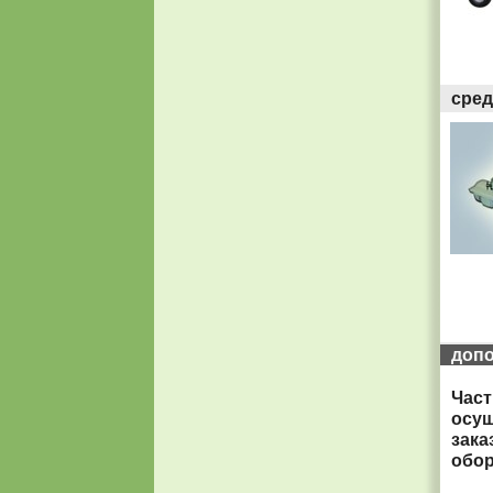
сред
доп
Част
осущ
зака
обор