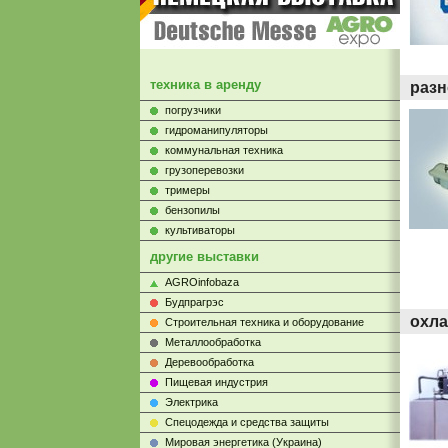
техника в аренду
разн
погрузчики
гидроманипуляторы
коммунальная техника
грузоперевозки
тримеры
бензопилы
культиваторы
другие выставки
AGROinfobaza
Будпрагрэс
охла
Строительная техника и оборудование
Металлообработка
Деревообработка
Пищевая индустрия
Электрика
Cпецодежда и средства защиты
Мировая энергетика (Украина)