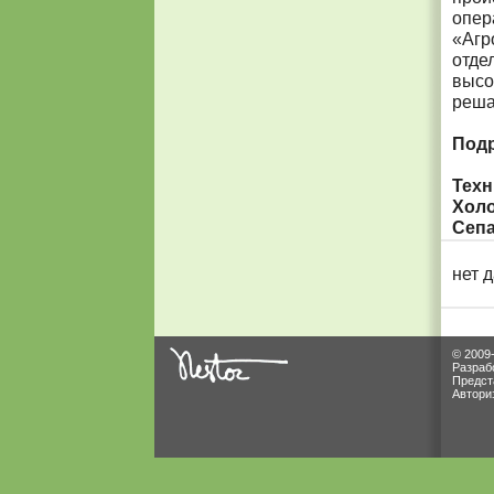
опер
«Агр
отде
высо
реша
Подр
Техн
Холо
Сепа
нет 
© 2009
Разраб
Предст
Автори