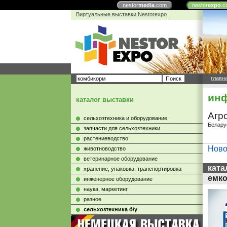
nestor
media
.com
nestor
expo
.c
Виртуальные выставки Nestorexpo
главн
инф
каталог выставки
Агр
сельхозтехника и оборудование
Белару
запчасти для сельхозтехники
растениеводство
Ново
животноводство
ветеринарное оборудование
ката
хранение, упаковка, транспортировка
емко
инженерное оборудование
наука, маркетинг
разное
сельхозтехника б/у