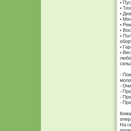
• Пу
• Те
• Ди
• Мо
• Ре
• Во
• По
обор
• Га
• Ве
любо
сель
- По
моло
- Оч
- Пр
- Пр
- Пр
Кома
опер
На с
прои