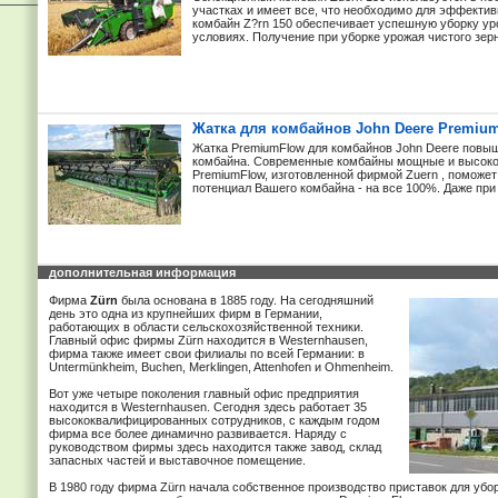
участках и имеет все, что необходимо для эффекти
комбайн Z?rn 150 обеспечивает успешную уборку у
условиях. Получение при уборке урожая чистого зерна
Жатка для комбайнов John Deere Premiu
Жатка PremiumFlow для комбайнов John Deere повы
комбайна. Современные комбайны мощные и высоко
PremiumFlow, изготовленной фирмой Zuern , поможе
потенциал Вашего комбайна - на все 100%. Даже при 
дополнительная информация
Фирма
Zürn
была основана в 1885 году. На сегодняшний
день это одна из крупнейших фирм в Германии,
работающих в области сельскохозяйственной техники.
Главный офис фирмы Zürn находится в Westernhausen,
фирма также имеет свои филиалы по всей Германии: в
Untermünkheim, Buchen, Merklingen, Attenhofen и Ohmenheim.
Вот уже четыре поколения главный офис предприятия
находится в Westernhausen. Сегодня здесь работает 35
высококвалифицированных сотрудников, с каждым годом
фирма все более динамично развивается. Наряду с
руководством фирмы здесь находится также завод, склад
запасных частей и выставочное помещение.
В 1980 году фирма Zürn начала собственное производство приставок для убо