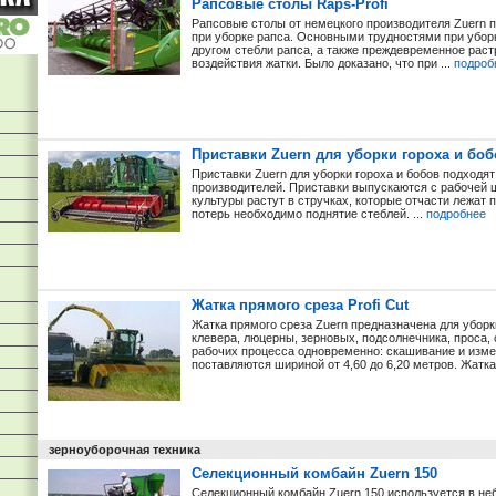
Рапсовые столы Raps-Profi
Рапсовые столы от немецкого производителя Zuern п
при уборке рапса. Основными трудностями при убор
другом стебли рапса, а также преждевременное раст
воздействия жатки. Было доказано, что при ...
подроб
Приставки Zuern для уборки гороха и боб
Приставки Zuern для уборки гороха и бобов подходят
производителей. Приставки выпускаются с рабочей ш
культуры растут в стручках, которые отчасти лежат 
потерь необходимо поднятие стеблей. ...
подробнее
Жатка прямого среза Profi Cut
Жатка прямого среза Zuern предназначена для уборк
клевера, люцерны, зерновых, подсолнечника, проса, с
рабочих процесса одновременно: скашивание и изме
поставляются шириной от 4,60 до 6,20 метров. Жатка 
зерноуборочная техника
Селекционный комбайн Zuern 150
Селекционный комбайн Zuern 150 используется в не