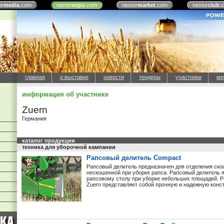
or
media
.com
nestor
expo
.com
nestor
market
.com
nestor
club
.
главная
о выставке
новости
тендеры
участники
ме
информация об участнике
Zuern
Германия
каталог продукции
техника для уборочной кампании
Рапсовый делитель Compact
Рапсовый делитель предназначен для отделения ск
нескошенной при уборке рапса. Рапсовый делитель 
рапсовому столу при уборке небольших площадей. 
Zuern представляет собой прочную и надежную конст