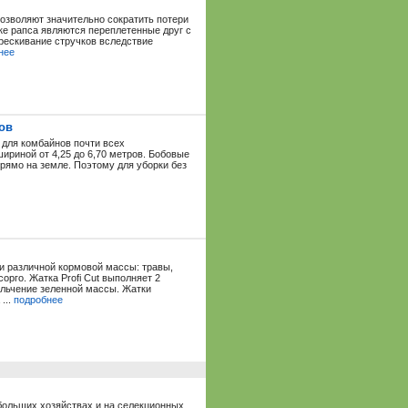
озволяют значительно сократить потери
ке рапса являются переплетенные друг с
рескивание стручков вследствие
нее
ов
 для комбайнов почти всех
ириной от 4,25 до 6,70 метров. Бобовые
прямо на земле. Поэтому для уборки без
и различной кормовой массы: травы,
орго. Жатка Profi Cut выполняет 2
льчение зеленной массы. Жатки
...
подробнее
больших хозяйствах и на селекционных