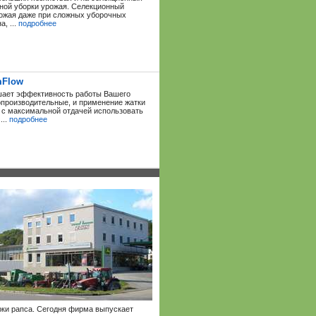
вной уборки урожая. Селекционный
рожая даже при сложных уборочных
, ...
подробнее
mFlow
шает эффективность работы Вашего
производительные, и применение жатки
т с максимальной отдачей использовать
...
подробнее
рки рапса. Сегодня фирма выпускает