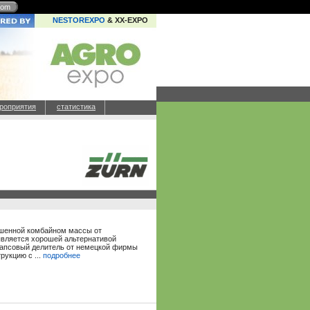
com
NESTOREXPO
& XX-EXPO
роприятия
статистика
ошенной комбайном массы от
является хорошей альтернативой
Рапсовый делитель от немецкой фирмы
рукцию с ...
подробнее