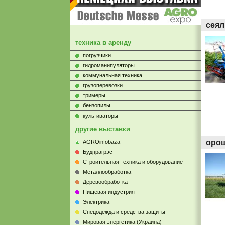
сеял
техника в аренду
погрузчики
гидроманипуляторы
коммунальная техника
грузоперевозки
тримеры
бензопилы
культиваторы
другие выставки
орош
AGROinfobaza
Будпрагрэс
Строительная техника и оборудование
Металлообработка
Деревообработка
Пищевая индустрия
Электрика
Cпецодежда и средства защиты
Мировая энергетика (Украина)