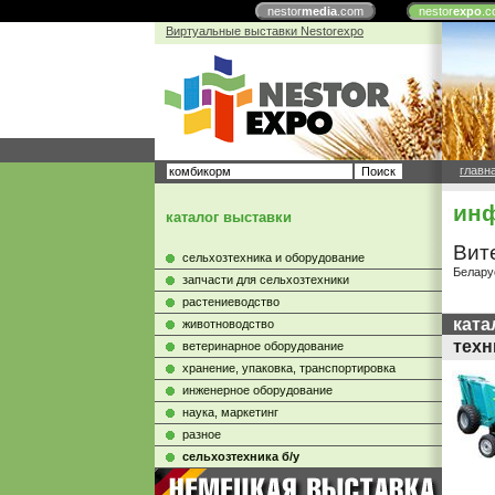
nestor
media
.com
nestor
expo
.c
Виртуальные выставки Nestorexpo
главн
инф
каталог выставки
Вит
сельхозтехника и оборудование
Белару
запчасти для сельхозтехники
растениеводство
ката
животноводство
техн
ветеринарное оборудование
хранение, упаковка, транспортировка
инженерное оборудование
наука, маркетинг
разное
сельхозтехника б/у