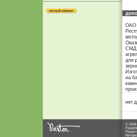
личный кабинет
доп
ОАО 
Респ
мото
Оказ
СМД,
агре
для 
зерн
Изго
на б
камн
прои
нет 
© 2009
Разраб
Предст
Автори