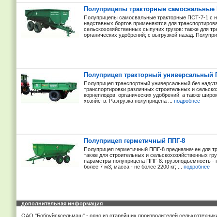
Полуприцепы тракторные самосвальные П
Полуприцепы самосвальные тракторные ПСТ-7-1 с н
надставных бортов применяются для транспортиров
сельскохозяйственных сыпучих грузов: также для т
органических удобрений; с выгрузкой назад. Полупри
Полуприцеп тракторный универсальный П
Полуприцеп транспортный универсальный без надст
транспортировки различных строительных и сельско
корнеплодов, органических удобрений, а также шир
хозяйств. Разгрузка полуприцепа ...
подробнее
Полуприцеп герметичный ППГ-8
Полуприцеп герметичный ППГ-8 предназначен для тр
также для строительных и сельскохозяйственных груз
параметры полуприцепа ППГ-8: грузоподъемность - не
более 7 м3; масса - не более 2200 кг; ...
подробнее
дополнительная информация
ОАО "Бобруйсксельмаш" - одно из старейших производителей сельхозтехник