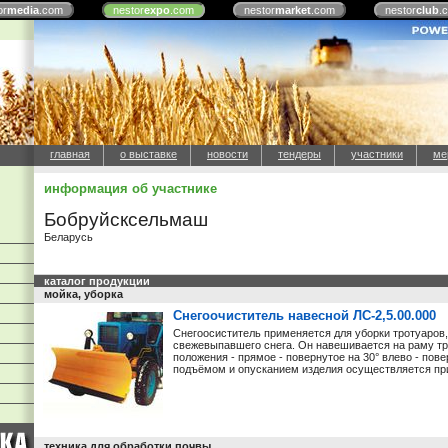
or
media
.com
nestor
expo
.com
nestor
market
.com
nestor
club
.
главная
о выставке
новости
тендеры
участники
ме
информация об участнике
Бобруйсксельмаш
Беларусь
каталог продукции
мойка, уборка
Снегоочиститель навесной ЛС-2,5.00.000
Снегоосиститель применяется для уборки тротуаров, 
свежевыпавшего снега. Он навешивается на раму тр
положения - прямое - повернутое на 30° влево - пов
подъёмом и опусканием изделия осуществляется при
техника для обработки почвы