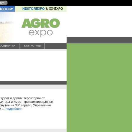
com
NESTOREXPO
& XX-EXPO
роприятия
статистика
дорог и других территорий от
актора и имеет три фиксированных
ернутое на 30° вправо. Управление
 ...
подробнее