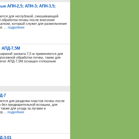
 АПН-2,5; АПН-3; АПН-3,5;
ются для неглубокой, смешивающей
й обработки почвы после внесения
атком, который служит для размельчения
. ...
подробнее
 АПД-7,5М
ириной захвата 7,5 м применяется для
посевной обработки почвы, также для
грегат АПД-7,5М оснащен сплошным
Д-7
ется для разделки пластов почвы после
 без предварительной вспашки, для
также для ухода за лугами и
р ...
подробнее
Д-3-01