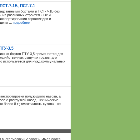
СТ-7-1Б, ПСТ-7-1
адставными бортами и ПСТ-7-1Б без
ания различных строительных и
ранспортирования корнеплодов и
цепы ...
подробнее
ТУ-3,5
авных бортов ПТУ-3,5 применяется для
хозяйственных сыпучих грузов: для
око используется для нужд коммунальных
анспортировки полужидкого навоза, а
ов с разгрузкой назад. Технические
 более 8 т.; вместимость кузова - не
и в Республики Беларусь. Имея более