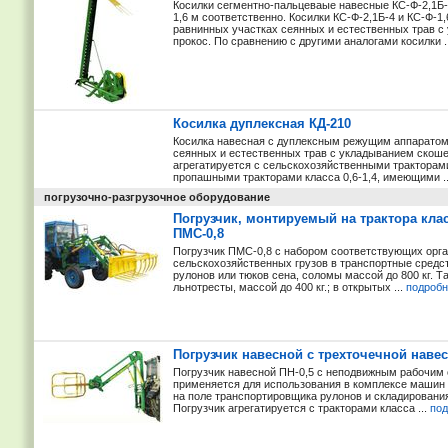
Косилки сегментно-пальцеваые навесные КС-Ф-2,1Б-4
1,6 м соответственно. Косилки КС-Ф-2,1Б-4 и КС-Ф-
равнинных участках сеянных и естественных трав 
прокос. По сравнению с другими аналогами косилки .
Косилка дуплексная КД-210
Косилка навесная с дуплексным режущим аппаратом
сеянных и естественных трав с укладыванием скоше
агрегатируется с сельскохозяйственными тракторам
пропашными тракторами класса 0,6-1,4, имеющими .
погрузочно-разгрузочное оборудование
Погрузчик, монтируемый на трактора кла
ПМС-0,8
Погрузчик ПМС-0,8 с набором соответствующих орга
сельскохозяйственных грузов в транспортные средств
рулонов или тюков сена, соломы массой до 800 кг. Т
льнотресты, массой до 400 кг.; в открытых ...
подробн
Погрузчик навесной с трехточечной навес
Погрузчик навесной ПН-0,5 с неподвижным рабочим 
применяется для использования в комплексе машин д
на поле транспортировщика рулонов и складировани
Погрузчик агрегатируется с тракторами класса ...
под