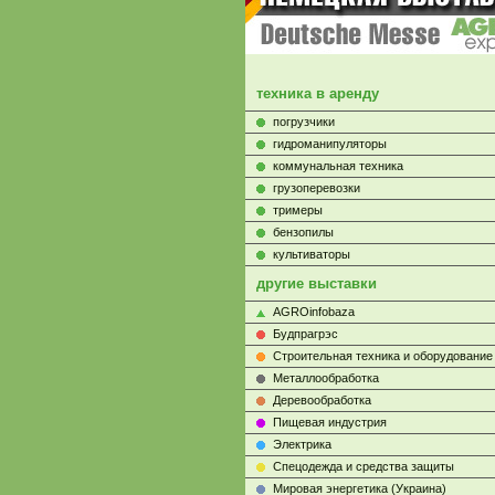
техника в аренду
погрузчики
гидроманипуляторы
коммунальная техника
грузоперевозки
тримеры
бензопилы
культиваторы
другие выставки
AGROinfobaza
Будпрагрэс
Строительная техника и оборудование
Металлообработка
Деревообработка
Пищевая индустрия
Электрика
Cпецодежда и средства защиты
Мировая энергетика (Украина)