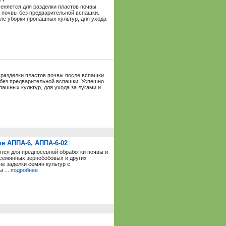
еняется для разделки пластов почвы
и почвы без предварительной вспашки.
ле уборки пропашных культур, для ухода
 разделки пластов почвы после вспашки
 без предварительной вспашки. Успешно
пашных культур, для ухода за лугами и
е АППА-6, АППА-6-02
ся для предпосевной обработки почвы и
есемянных зернобобовых и других
е заделки семян культур с
 ...
подробнее