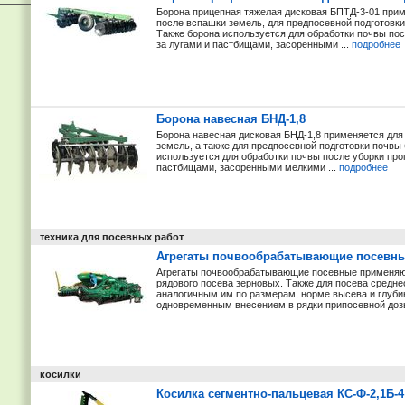
Борона прицепная тяжелая дисковая БПТД-3-01 прим
после вспашки земель, для предпосевной подготовк
Также борона используется для обработки почвы пос
за лугами и пастбищами, засоренными ...
подробнее
Борона навесная БНД-1,8
Борона навесная дисковая БНД-1,8 применяется для
земель, а также для предпосевной подготовки почвы
используется для обработки почвы после уборки про
пастбищами, засоренными мелкими ...
подробнее
техника для посевных работ
Агрегаты почвообрабатывающие посевны
Агрегаты почвообрабатывающие посевные применяют
рядового посева зерновых. Также для посева средн
аналогичным им по размерам, норме высева и глубин
одновременным внесением в рядки припосевной дозы
косилки
Косилка сегментно-пальцевая КС-Ф-2,1Б-4