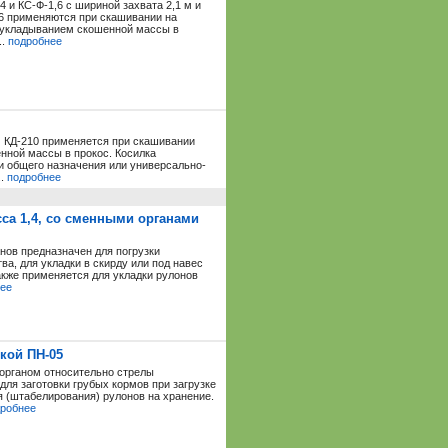
 и КС-Ф-1,6 с шириной захвата 2,1 м и
1,6 применяются при скашивании на
с укладыванием скошенной массы в
..
подробнее
 КД-210 применяется при скашивании
нной массы в прокос. Косилка
и общего назначения или универсально-
..
подробнее
сса 1,4, со сменными органами
нов предназначен для погрузки
а, для укладки в скирду или под навес
акже применяется для укладки рулонов
ее
кой ПН-05
органом относительно стрелы
ля заготовки грубых кормов при загрузке
я (штабелирования) рулонов на хранение.
робнее