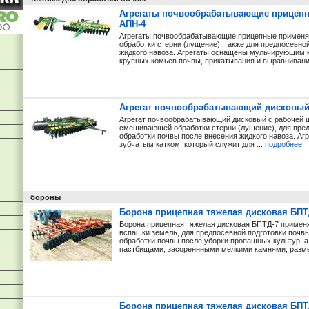
Агрегаты почвообрабатывающие прицепные
АПН-4
Агрегаты почвообрабатывающие прицепные применя
обработки стерни (лущение), также для предпосевно
жидкого навоза. Агрегаты оснащены мульчирующим к
крупных комьев почвы, прикатывания и выравнивания
Агрегат почвообрабатывающий дисковый
Агрегат почвообрабатывающий дисковый с рабочей ш
смешивающей обработки стерни (лущение), для пред
обработки почвы после внесения жидкого навоза. А
зубчатым катком, который служит для ...
подробнее
бороны
Борона прицепная тяжелая дисковая БПТ
Борона прицепная тяжелая дисковая БПТД-7 применя
вспашки земель, для предпосевной подготовки почвы
обработки почвы после уборки пропашных культур, а 
пастбищами, засореннными мелкими камнями, разме
Борона прицепная тяжелая дисковая БПТ