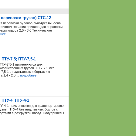
перевозки грузов) СТС-12
я перевозки рулонов льнотресты, сена,
е использование прицепа для перевозки
ами класса 2,0 - 3,0 Технические
бнее
ТУ-7,5; ПТУ-7,5-1
ПТУ-7,5-1 применяются для
озяйственных грузов. ПТУ-7,5 без
-7,5-1 с надставными бортами с
1,4 - 2,0 ...
подробнее
ПТУ-4, ПТУ-4-1
У-4-1 применяются для транспортировки
узов. ПТУ-4 без надставных бортов с
бортами с разгрузкой назад. Полуприцепы
е