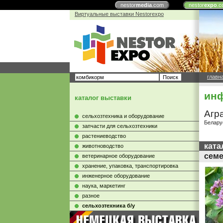
nestor
media
.com
nestor
expo
.c
Виртуальные выставки Nestorexpo
главн
инф
каталог выставки
Агр
сельхозтехника и оборудование
Белару
запчасти для сельхозтехники
растениеводство
ката
животноводство
семе
ветеринарное оборудование
хранение, упаковка, транспортировка
инженерное оборудование
наука, маркетинг
разное
сельхозтехника б/у