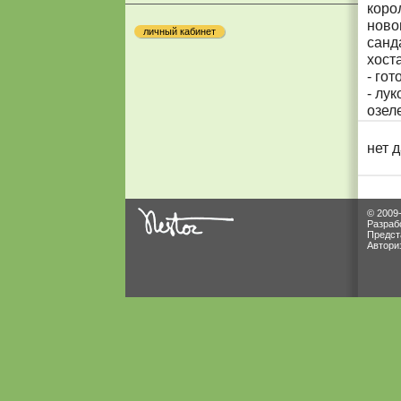
коро
ново
личный кабинет
санд
хоста
- го
- лу
озел
нет 
© 2009
Разраб
Предст
Автори