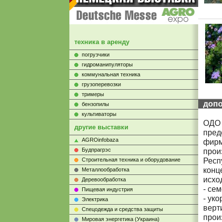
техника в аренду
погрузчики
гидроманипуляторы
коммунальная техника
грузоперевозки
тримеры
доп
бензопилы
культиваторы
ОДО 
другие выставки
пред
AGROinfobaza
фирм
Будпрагрэс
прои
Респ
Строительная техника и оборудование
конц
Металлообработка
исхо
Деревообработка
- се
Пищевая индустрия
- ук
Электрика
верт
Cпецодежда и средства защиты
прои
Мировая энергетика (Украина)