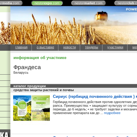
or
media
.com
nestor
expo
.com
nestor
market
.com
nestor
club
.
главная
о выставке
новости
тендеры
участники
ме
информация об участнике
Франдеса
Беларусь
каталог продукции
средства защиты растений и почвы
Сириус (гербицид почвенного действия ) м
Гербицид почвенного действия против однолетних дв
рапса. Преимущества: • защищает культуру от сорны
периода, до 6 недель; • не требует заделки и механ
применение препарата как до ...
подробнее