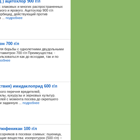
) ацетохлор 900 г/л
х злаковых и многих распространенных
ого и ярового. Ацетохлор 900 г/л
рбицид, действующий против
 ...
подробнее
н 700 г/л
для борьбы с однолетними двудольными
тамитрон 700 г/л Преимущества: -
ьзоваться как до всходам, так и по
робнее
твия) имидаклоприд 600 г/л
ого перечня вредителей,
лы, кукурузы и зерновых культур.
елей с момента посева до окрепшего
и заданную ...
подробнее
люфеникан 100 г/л
 сорняков в посевах озимых: пшеница,
ие вещества: изопротурон (500 г/л) –