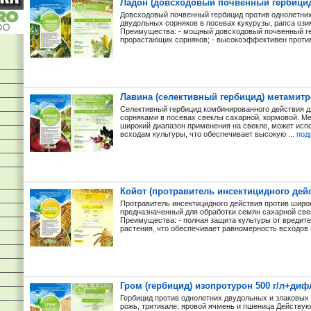
Ладон (довсходовый почвенный гербицид 
Довсходовый почвенный гербицид против однолетни
двудольных сорняков в посевах кукурузы, рапса озим
Преимущества: - мощный довсходовый почвенный ге
прорастающих сорняков; - высокоэффективен против
Лавина (селективный гербицид) метамитро
Селективный гербицид комбинированного действия 
сорняками в посевах свеклы сахарной, кормовой. Ме
широкий диапазон применения на свекле, может испол
всходам культуры, что обеспечивает высокую ...
под
Койот (протравитель инсектицидного дейс
Протравитель инсектицидного действия против широк
предназначенный для обработки семян сахарной свек
Преимущества: - полная защита культуры от вредит
растения, что обеспечивает равномерность всходов 
Гром (гербицид) изопротурон 500 г/л+диф
Гербицид против однолетних двудольных и злаковых
рожь, тритикале; яровой ячмень и пшеница Действующ