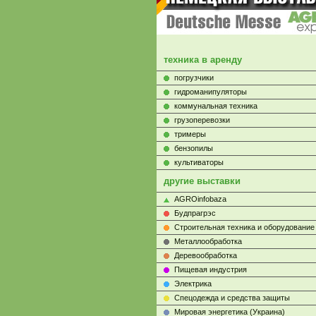
техника в аренду
погрузчики
гидроманипуляторы
коммунальная техника
грузоперевозки
тримеры
бензопилы
культиваторы
другие выставки
AGROinfobaza
Будпрагрэс
Строительная техника и оборудование
Металлообработка
Деревообработка
Пищевая индустрия
Электрика
Cпецодежда и средства защиты
Мировая энергетика (Украина)