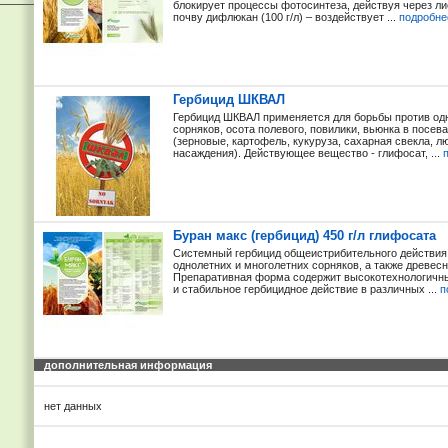
блокирует процессы фотосинтеза, действуя через ли
почву дифлюкан (100 г/л) – воздействует ...
подробне
Гербицид ШКВАЛ
Гербицид ШКВАЛ применяется для борьбы против од
сорняков, осота полевого, повилики, вьюнка в посев
(зерновые, картофель, кукуруза, сахарная свекла, л
насаждения). Действующее вещество - глифосат, ...
Буран макс (гербицид) 450 г/л глифосата
Системный гербицид общеистрибительного действия
однолетних и многолетних сорняков, а также древесн
Препаративная форма содержит высокотехнологичны
и стабильное гербицидное действие в различных ...
п
дополнительная информация
нет данных