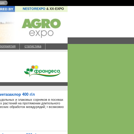
com
NESTOREXPO
& XX-EXPO
роприятия
статистика
етазахлор 400 г/л
удольных и злаковых сорняков в посевах
х растений на протяжении длительного
ических обработок междурядий; • возможно