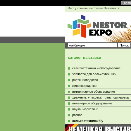
nest
Виртуальные выставки Nestorexpo
каталог выставки
сельхозтехника и оборудование
запчасти для сельхозтехники
растениеводство
животноводство
ветеринарное оборудование
хранение, упаковка, транспортировка
инженерное оборудование
наука, маркетинг
разное
сельхозтехника б/у