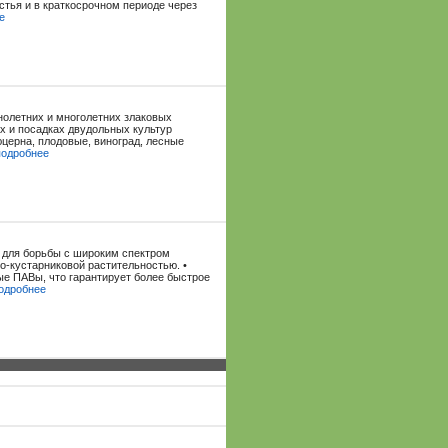
стья и в краткосрочном периоде через
е
нолетних и многолетних злаковых
ах и посадках двудольных культур
юцерна, плодовые, виноград, лесные
подробнее
 для борьбы с широким спектром
о-кустарниковой растительностью. •
е ПАВы, что гарантирует более быстрое
одробнее